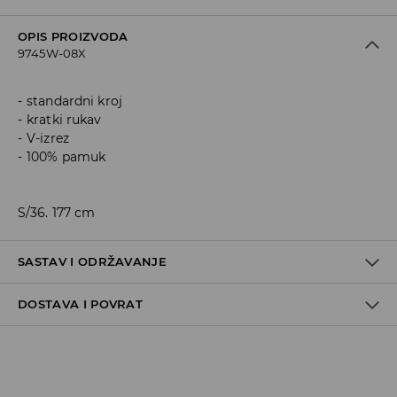
OPIS PROIZVODA
9745W-08X
standardni kroj
kratki rukav
V-izrez
100% pamuk
S/36. 177 cm
SASTAV I ODRŽAVANJE
DOSTAVA I POVRAT
Materijal I
:
100% COTTON
MACHINE WASH AT MAX.TEMP. 30° C - MILD PROCESS
Politika dostave
DO NOT BLEACH
Preuzimanje u trgovini