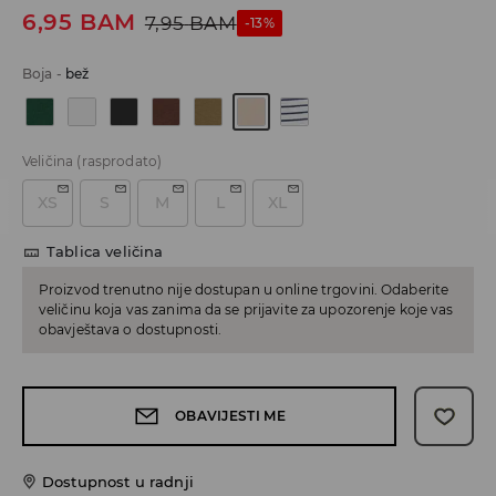
6,95
BAM
7,95
BAM
-13%
Boja
-
bež
Veličina
(rasprodato)
XS
S
M
L
XL
Tablica veličina
Proizvod trenutno nije dostupan u online trgovini. Odaberite
veličinu koja vas zanima da se prijavite za upozorenje koje vas
obavještava o dostupnosti.
OBAVIJESTI ME
Dostupnost u radnji