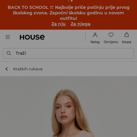
BACK TO SCHOOL
📒
Najbolje priče počinju prije prvog
školskog zvona. Započni školsku godinu u novom
outfitu!
Za nju
Za njega
Omiljeno
Nalog
Korpa
Traži
Kratkih rukava