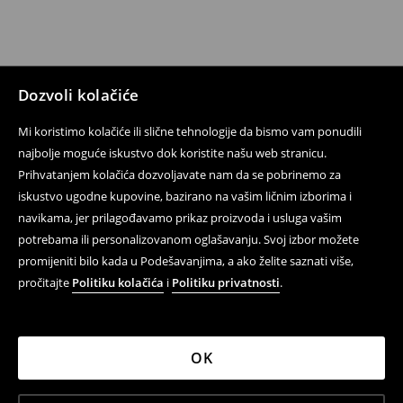
Dozvoli kolačiće
Mi koristimo kolačiće ili slične tehnologije da bismo vam ponudili
najbolje moguće iskustvo dok koristite našu web stranicu.
Prihvatanjem kolačića dozvoljavate nam da se pobrinemo za
iskustvo ugodne kupovine, bazirano na vašim ličnim izborima i
navikama, jer prilagođavamo prikaz proizvoda i usluga vašim
potrebama ili personalizovanom oglašavanju. Svoj izbor možete
promijeniti bilo kada u Podešavanjima, a ako želite saznati više,
pročitajte
Politiku kolačića
i
Politiku privatnosti
.
OK