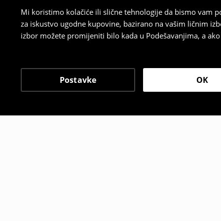
Mi koristimo kolačiće ili slične tehnologije da bismo vam
za iskustvo ugodne kupovine, bazirano na vašim ličnim izb
izbor možete promijeniti bilo kada u Podešavanjima, a ako ž
Postavke
OK
Drugi kupci su takođe i