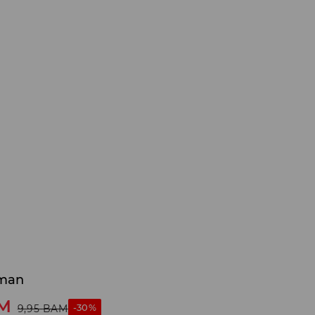
tman
M
-30%
9,95
BAM