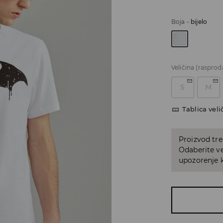
Boja
-
bijelo
Veličina
(rasprod
S
M
Tablica veli
Proizvod tre
Odaberite ve
upozorenje k