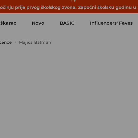
počinju prije prvog školskog zvona. Započni školsku godinu u
škarac
Novo
BASIC
Influencers' Faves
icence
Majica Batman