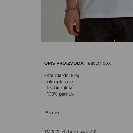
OPIS PROIZVODA
8802M-00X
standardni kroj
okrugli izrez
kratki rukav
100% pamuk
185 cm
TM & © DC Comics. (s20)