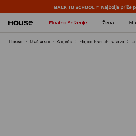
BACK TO SCHOOL
📒
Najbolje priče 
Finalno Sniženje
Žena
Mu
House
Muškarac
Odjeća
Majice kratkih rukava
L