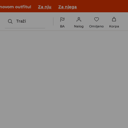
 novom outfitu!
Za nju
Za njega
Traži
BA
Nalog
Omiljeno
Korpa