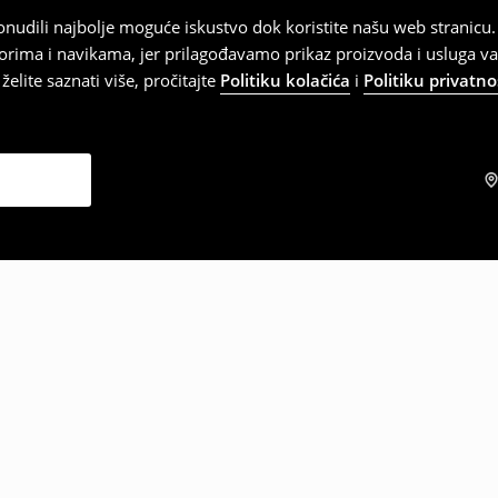
 ponudili najbolje moguće iskustvo dok koristite našu web strani
orima i navikama, jer prilagođavamo prikaz proizvoda i usluga v
elite saznati više, pročitajte
Politiku kolačića
i
Politiku privatno
zabrali