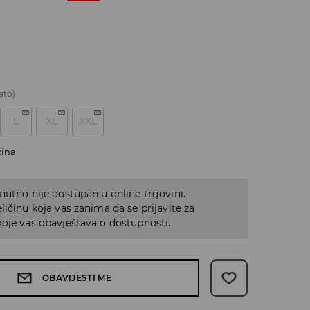
ato)
L
XL
XXL
čina
nutno nije dostupan u online trgovini.
ličinu koja vas zanima da se prijavite za
oje vas obavještava o dostupnosti.
OBAVIJESTI ME