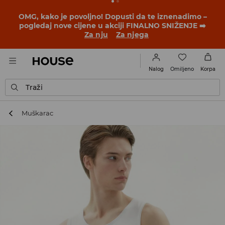
OMG, kako je povoljno! Dopusti da te iznenadimo –
pogledaj nove cijene u akciji FINALNO SNIŽENJE ➡️
Za nju
Za njega
Omiljeno
Nalog
Korpa
Traži
Muškarac