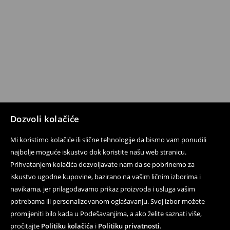
Dozvoli kolačiće
Mi koristimo kolačiće ili slične tehnologije da bismo vam ponudili
najbolje moguće iskustvo dok koristite našu web stranicu.
Prihvatanjem kolačića dozvoljavate nam da se pobrinemo za
iskustvo ugodne kupovine, bazirano na vašim ličnim izborima i
navikama, jer prilagođavamo prikaz proizvoda i usluga vašim
potrebama ili personalizovanom oglašavanju. Svoj izbor možete
promijeniti bilo kada u Podešavanjima, a ako želite saznati više,
pročitajte
Politiku kolačića
i
Politiku privatnosti
.