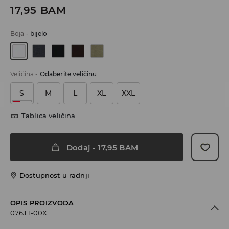
17,95
BAM
Boja
-
bijelo
Veličina
-
Odaberite veličinu
S
M
L
XL
XXL
Tablica veličina
Dodaj
-
17,95
BAM
Dostupnost u radnji
OPIS PROIZVODA
076JT-00X