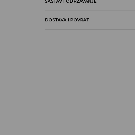
SASTAV I ODRŽAVANJE
100% COTTON
DOSTAVA I POVRAT
Politika dostave
Preuzimanje u trgovini
GRATIS
5-13 radnih dana
Milsped Kurir - online plaćanje
7,95 BAM*
5-13 radnih dana
Milsped Kurir - plaćanje pouzećem
9,95 BAM*
5-13 radnih dana
*
BESPLATNA DOSTAVA već od 60 BAM
⟶
Detaljne informacije o isporuci
⟶
Detaljne informacije o načinima plaća