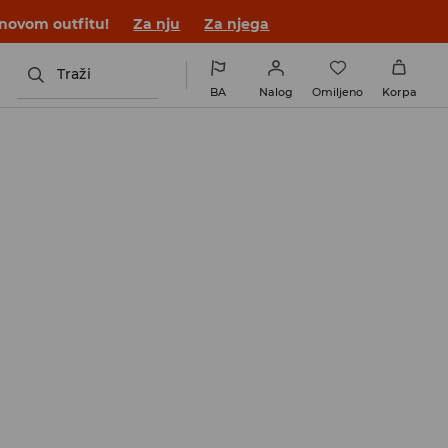
 novom outfitu!
Za nju
Za njega
Traži
BA
Nalog
Omiljeno
Korpa