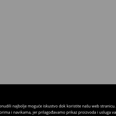
 od 30 dana u bilo kojoj House
kurirskom službom (u tu svrhu
).
 ponudili najbolje moguće iskustvo dok koristite našu web strani
orima i navikama, jer prilagođavamo prikaz proizvoda i usluga v