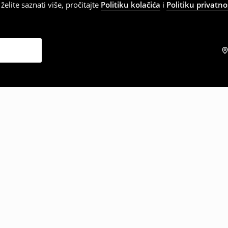
elite saznati više, pročitajte
Politiku kolačića
i
Politiku privatno
zabrali