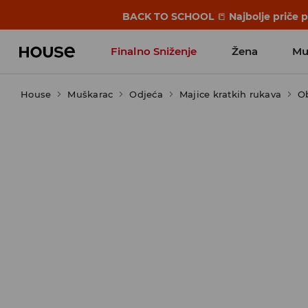
BACK TO SCHOOL
📒
Najbolje priče 
Finalno Sniženje
Žena
Mu
House
Muškarac
Odjeća
Majice kratkih rukava
O