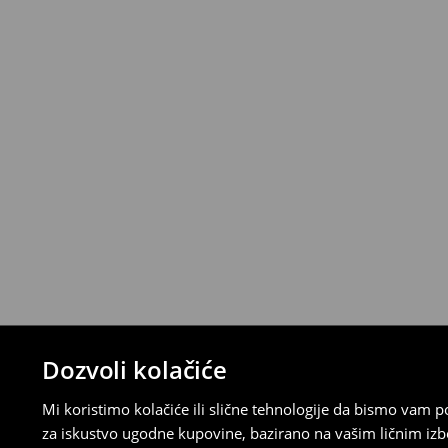
Politika povrata
Proizvode možete besplatno vratiti u roku
stacionarnoj trgovini ili slanjem paketa 
ispunite online obrazac na Računu klijenta
⟶
Detaljna pravila povrata
Dozvoli kolačiće
Mi koristimo kolačiće ili slične tehnologije da bismo vam
za iskustvo ugodne kupovine, bazirano na vašim ličnim izb