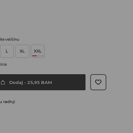
te veličinu
L
XL
XXL
čina
Dodaj
-
25,95
BAM
u radnji