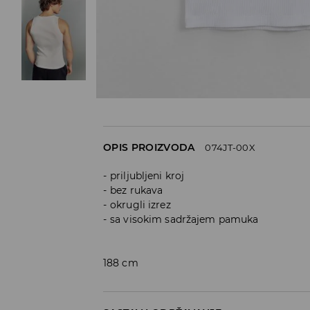
OPIS PROIZVODA
074JT-00X
priljubljeni kroj
bez rukava
okrugli izrez
sa visokim sadržajem pamuka
188 cm