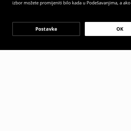
izbor možete promijeniti bilo kada u Podešavanjima, a ako ž
Postavke
OK
Drugi kupci su takođe i