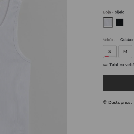
Boja
-
bijelo
Veličina
-
Odaberi
S
M
Tablica veli
Dostupnost 