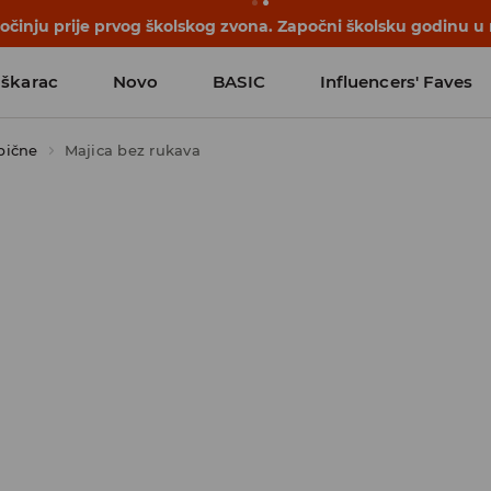
počinju prije prvog školskog zvona. Započni školsku godinu u
škarac
Novo
BASIC
Influencers' Faves
bične
Majica bez rukava