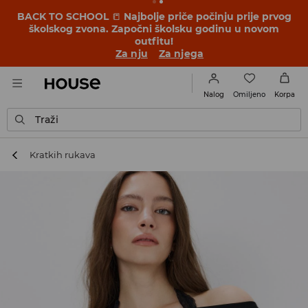
BACK TO SCHOOL
📒
Najbolje priče počinju prije prvog
školskog zvona. Započni školsku godinu u novom
outfitu!
Za nju
Za njega
Omiljeno
Nalog
Korpa
Traži
Kratkih rukava