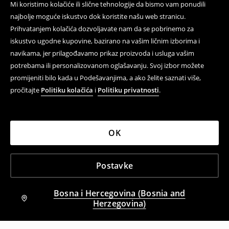
Mi koristimo kolačiće ili slične tehnologije da bismo vam ponudili
najbolje moguće iskustvo dok koristite našu web stranicu.
Prihvatanjem kolačića dozvoljavate nam da se pobrinemo za
iskustvo ugodne kupovine, bazirano na vašim ličnim izborima i
navikama, jer prilagođavamo prikaz proizvoda i usluga vašim
potrebama ili personalizovanom oglašavanju. Svoj izbor možete
promijeniti bilo kada u Podešavanjima, a ako želite saznati više,
pročitajte
Politiku kolačića
i
Politiku privatnosti
.
OK
Postavke
Bosna i Hercegovina (Bosnia and
Herzegovina)