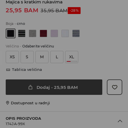
Majica s kratkim rukavima
25,95
BAM
35,95
BAM
-28%
Boja
-
crno
Veličina
-
Odaberite veličinu
XS
S
M
L
XL
Tablica veličina
Dodaj
-
25,95
BAM
Dostupnost u radnji
OPIS PROIZVODA
174JA-99X