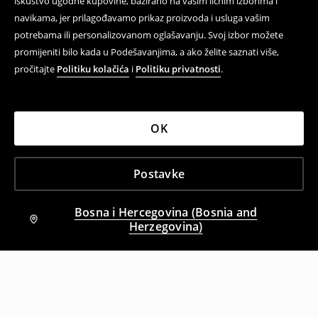
iskustvo ugodne kupovine, bazirano na vašim ličnim izborima i
navikama, jer prilagođavamo prikaz proizvoda i usluga vašim
potrebama ili personalizovanom oglašavanju. Svoj izbor možete
promijeniti bilo kada u Podešavanjima, a ako želite saznati više,
pročitajte
Politiku kolačića
i
Politiku privatnosti
.
OK
Postavke
Bosna i Hercegovina (Bosnia and
Herzegovina)