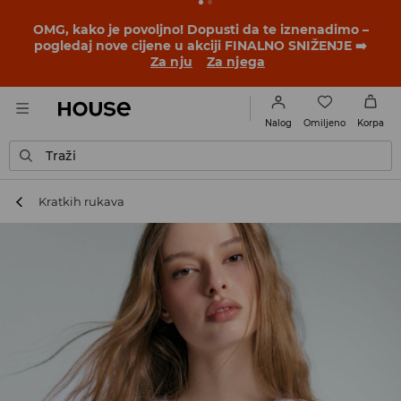
OMG, kako je povoljno! Dopusti da te iznenadimo –
pogledaj nove cijene u akciji FINALNO SNIŽENJE ➡️
Za nju
Za njega
Omiljeno
Nalog
Korpa
Traži
Kratkih rukava