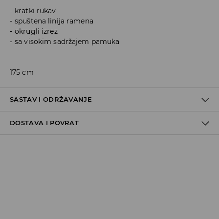
kratki rukav
spuštena linija ramena
okrugli izrez
sa visokim sadržajem pamuka
175 cm
SASTAV I ODRŽAVANJE
DOSTAVA I POVRAT
95% COTTON, 5% ELASTANE
Politika dostave
Preuzimanje u trgovini
GRATIS
5-13 radnih dana
Milsped Kurir - online plaćanje
7,95 BAM*