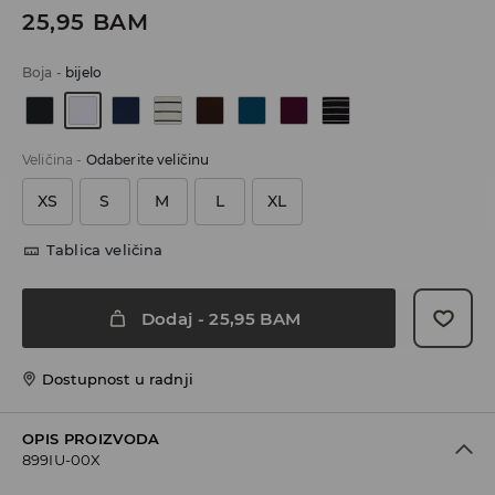
25,95
BAM
Boja
-
bijelo
Veličina
-
Odaberite veličinu
XS
S
M
L
XL
Tablica veličina
Dodaj
-
25,95
BAM
Dostupnost u radnji
OPIS PROIZVODA
899IU-00X