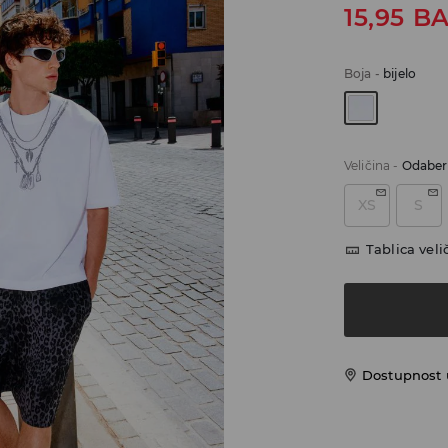
15,95
B
Boja
-
bijelo
Veličina
-
Odaberi
XS
S
Tablica veli
Dostupnost 