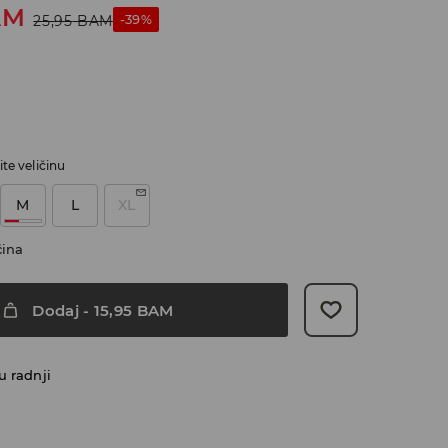
AM
-39%
25,95
BAM
te veličinu
M
L
XL
čina
Dodaj
-
15,95
BAM
u radnji