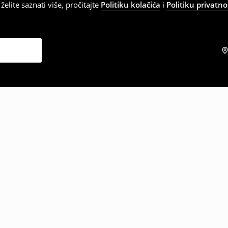
elite saznati više, pročitajte
Politiku kolačića
i
Politiku privatno
zabrali