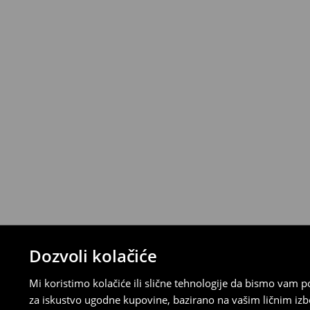
Politika povrata
Proizvode možete besplatno vratiti u roku
stacionarnoj trgovini ili slanjem paketa 
ispunite online obrazac na Računu klijenta
⟶
Detaljna pravila povrata
Dozvoli kolačiće
Mi koristimo kolačiće ili slične tehnologije da bismo vam
za iskustvo ugodne kupovine, bazirano na vašim ličnim izb