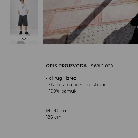
OPIS PROIZVODA
968LJ-00X
okrugli izrez
štampa na prednjoj strani
100% pamuk
M. 190 cm
186 cm