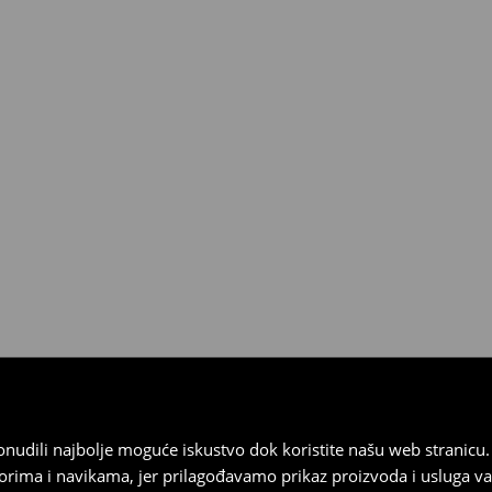
 od 30 dana u bilo kojoj House
kurirskom službom (u tu svrhu
).
 ponudili najbolje moguće iskustvo dok koristite našu web strani
orima i navikama, jer prilagođavamo prikaz proizvoda i usluga v