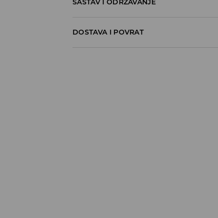
SASTAV I ODRŽAVANJE
100% COTTON
DOSTAVA I POVRAT
Politika dostave
Preuzimanje u trgovini
GRATIS
5-13 radnih dana
Milsped Kurir - online plaćanje
7,95 BAM*
5-13 radnih dana
Milsped Kurir - plaćanje pouzećem
9,95 BAM*
5-13 radnih dana
*
BESPLATNA DOSTAVA već od 60 BAM
⟶
Detaljne informacije o isporuci
⟶
Detaljne informacije o načinima plaća