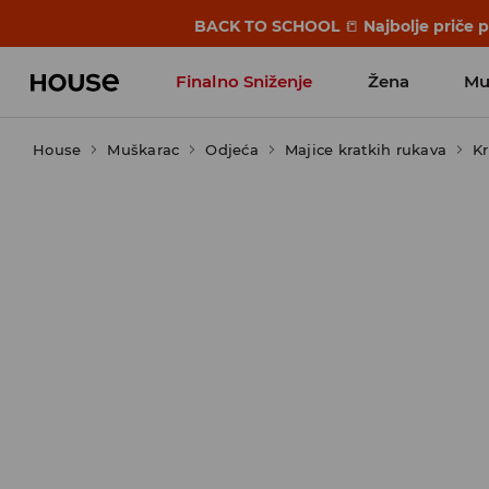
BACK TO SCHOOL
📒
Najbolje priče 
Finalno Sniženje
Žena
Mu
House
Muškarac
Odjeća
Majice kratkih rukava
Kr