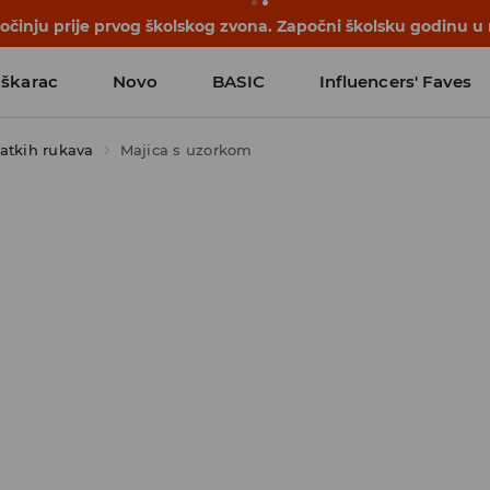
počinju prije prvog školskog zvona. Započni školsku godinu u
škarac
Novo
BASIC
Influencers' Faves
atkih rukava
Majica s uzorkom