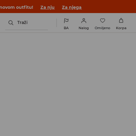
 novom outfitu!
Za nju
Za njega
Traži
BA
Nalog
Omiljeno
Korpa