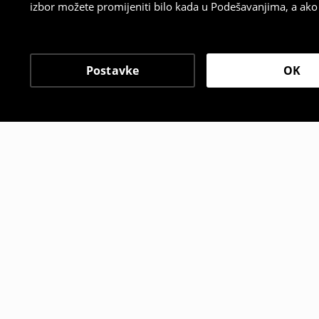
izbor možete promijeniti bilo kada u Podešavanjima, a ako ž
Postavke
OK
Drugi kupci su takođe i