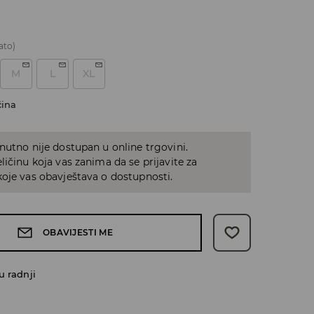
ato)
M
L
XL
čina
nutno nije dostupan u online trgovini.
ličinu koja vas zanima da se prijavite za
oje vas obavještava o dostupnosti.
OBAVIJESTI ME
u radnji