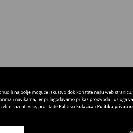
 od 30 dana u bilo kojoj House
kurirskom službom (u tu svrhu
).
 ponudili najbolje moguće iskustvo dok koristite našu web strani
orima i navikama, jer prilagođavamo prikaz proizvoda i usluga v
elite saznati više, pročitajte
Politiku kolačića
i
Politiku privatno