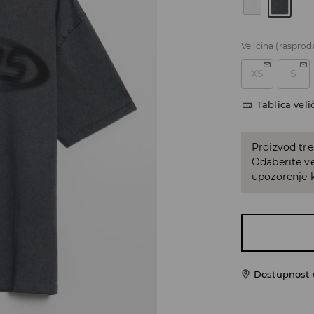
Veličina
(rasprod
XS
S
Tablica veli
Proizvod tre
Odaberite ve
upozorenje k
Dostupnost 