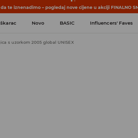
počinju prije prvog školskog zvona. Započni školsku godinu u
škarac
Novo
BASIC
Influencers' Faves
ica s uzorkom 2005 global UNISEX