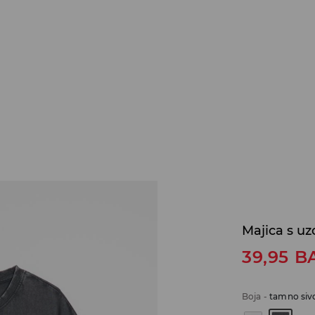
Majica s u
39,95
B
Boja
-
tamno siv