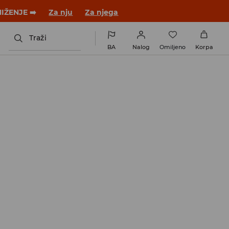
 novom outfitu!
Za nju
Za njega
Traži
BA
Nalog
Omiljeno
Korpa