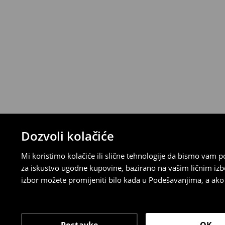
Proizvode možete besplatno vratiti u roku
stacionarnoj trgovini ili slanjem paketa 
ispunite online obrazac na Računu klijenta
⟶
Detaljna pravila povrata
Dozvoli kolačiće
Mi koristimo kolačiće ili slične tehnologije da bismo vam
za iskustvo ugodne kupovine, bazirano na vašim ličnim izb
izbor možete promijeniti bilo kada u Podešavanjima, a ako ž