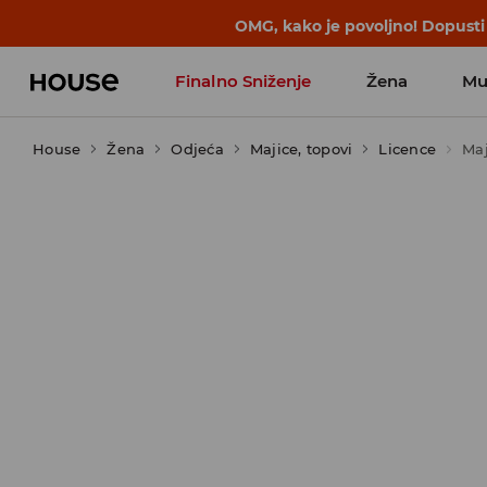
BACK TO SCHOOL
📒
Najbolje priče 
Finalno Sniženje
Žena
Mu
House
Žena
Odjeća
Majice, topovi
Licence
Maj