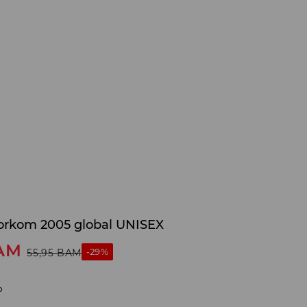
zorkom 2005 global UNISEX
AM
-29%
55,95
BAM
o