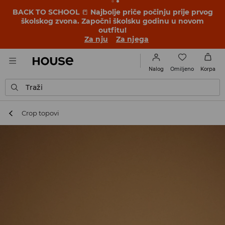
BACK TO SCHOOL
📒
Najbolje priče počinju prije prvog
školskog zvona. Započni školsku godinu u novom
outfitu!
Za nju
Za njega
Omiljeno
Nalog
Korpa
Traži
Crop topovi