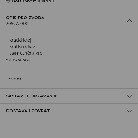
Dostupnost u radnji
OPIS PROIZVODA
309JA-00X
kratki kroj
kratki rukav
asimetrični kroj
široki kroj
173 cm
SASTAV I ODRŽAVANJE
DOSTAVA I POVRAT
100% COTTON
Politika dostave