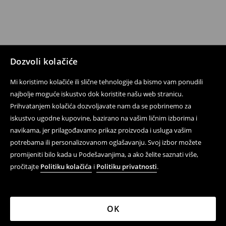
Dozvoli kolačiće
Mi koristimo kolačiće ili slične tehnologije da bismo vam ponudili
najbolje moguće iskustvo dok koristite našu web stranicu.
Prihvatanjem kolačića dozvoljavate nam da se pobrinemo za
iskustvo ugodne kupovine, bazirano na vašim ličnim izborima i
navikama, jer prilagođavamo prikaz proizvoda i usluga vašim
potrebama ili personalizovanom oglašavanju. Svoj izbor možete
promijeniti bilo kada u Podešavanjima, a ako želite saznati više,
pročitajte
Politiku kolačića
i
Politiku privatnosti
.
OK