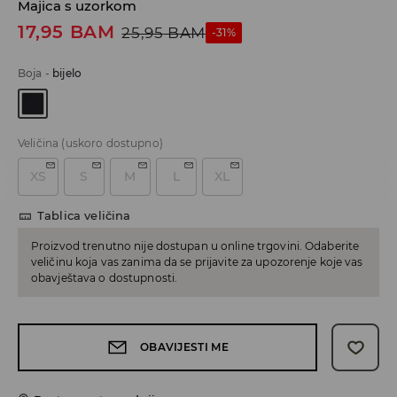
Majica s uzorkom
17,95
BAM
25,95
BAM
-31%
Boja
-
bijelo
Veličina
(uskoro dostupno)
XS
S
M
L
XL
Tablica veličina
Proizvod trenutno nije dostupan u online trgovini. Odaberite
veličinu koja vas zanima da se prijavite za upozorenje koje vas
obavještava o dostupnosti.
OBAVIJESTI ME