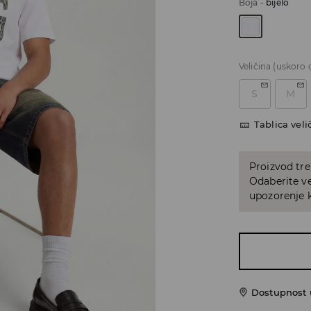
Boja
-
bijelo
Veličina
(uskoro 
S
M
Tablica veli
Proizvod tre
Odaberite ve
upozorenje k
Dostupnost 