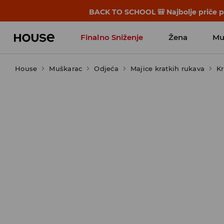
BACK TO SCHOOL 🎒 Najbolje priče po
Finalno Sniženje
Žena
Mu
House
Muškarac
Odjeća
Majice kratkih rukava
Kr