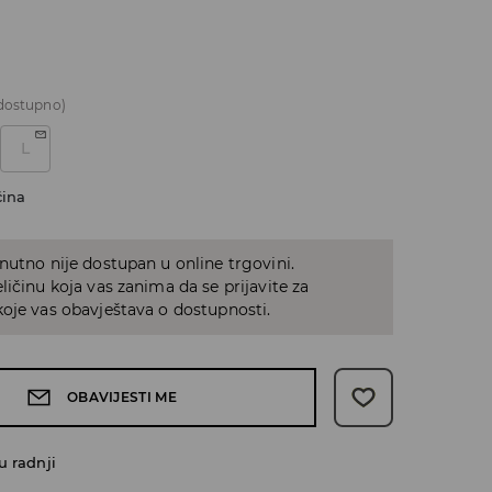
dostupno)
L
čina
nutno nije dostupan u online trgovini.
ličinu koja vas zanima da se prijavite za
oje vas obavještava o dostupnosti.
OBAVIJESTI ME
u radnji