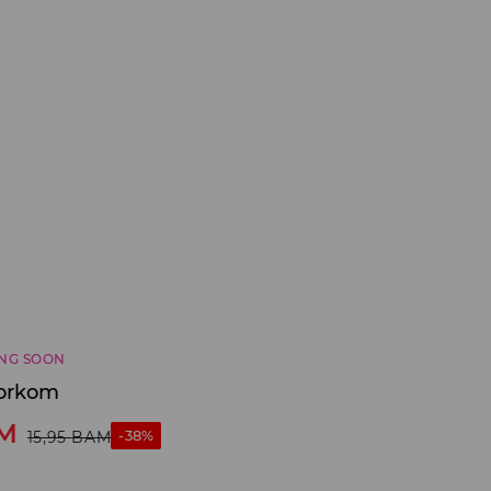
NG SOON
zorkom
M
-38%
15,95
BAM