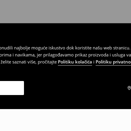
 ponudili najbolje moguće iskustvo dok koristite našu web strani
orima i navikama, jer prilagođavamo prikaz proizvoda i usluga v
elite saznati više, pročitajte
Politiku kolačića
i
Politiku privatno