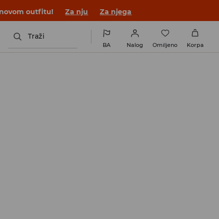
 novom outfitu!
Za nju
Za njega
Traži
BA
Nalog
Omiljeno
Korpa