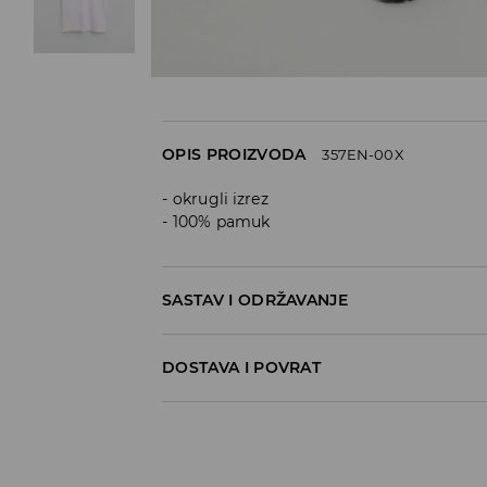
OPIS PROIZVODA
357EN-00X
okrugli izrez
100% pamuk
SASTAV I ODRŽAVANJE
Materijal I
:
100% COTTON
DOSTAVA I POVRAT
MACHINE WASH AT MAX.TEMP. 30° C - 
Politika dostave
DO NOT BLEACH
Preuzimanje u trgovini
DO NOT TUMBLE DRY