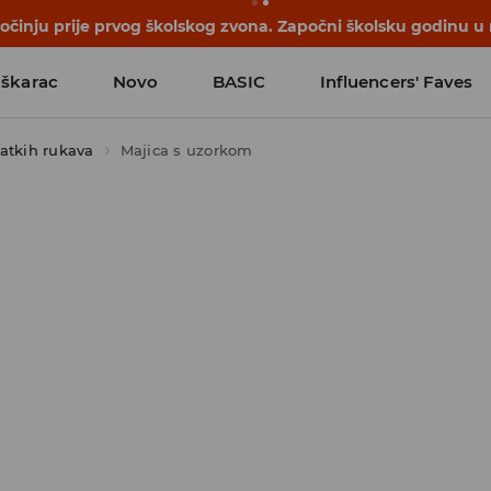
činju prije prvog školskog zvona. Započni školsku godinu u
škarac
Novo
BASIC
Influencers' Faves
atkih rukava
Majica s uzorkom