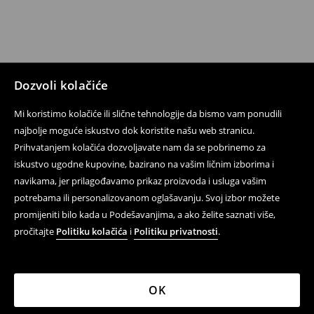
Dozvoli kolačiće
Mi koristimo kolačiće ili slične tehnologije da bismo vam ponudili
najbolje moguće iskustvo dok koristite našu web stranicu.
Prihvatanjem kolačića dozvoljavate nam da se pobrinemo za
iskustvo ugodne kupovine, bazirano na vašim ličnim izborima i
navikama, jer prilagođavamo prikaz proizvoda i usluga vašim
potrebama ili personalizovanom oglašavanju. Svoj izbor možete
promijeniti bilo kada u Podešavanjima, a ako želite saznati više,
pročitajte
Politiku kolačića
i
Politiku privatnosti
.
OK