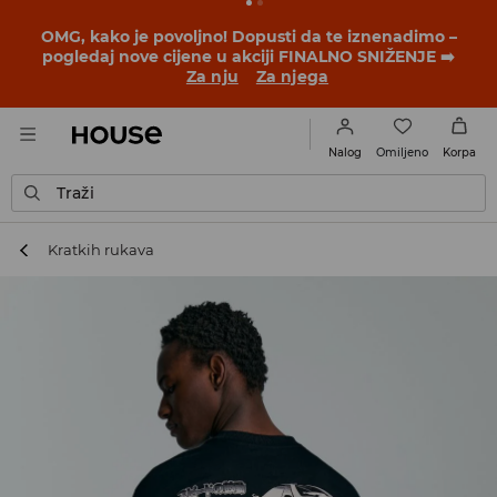
OMG, kako je povoljno! Dopusti da te iznenadimo –
pogledaj nove cijene u akciji FINALNO SNIŽENJE ➡️
Za nju
Za njega
Omiljeno
Nalog
Korpa
Traži
Kratkih rukava