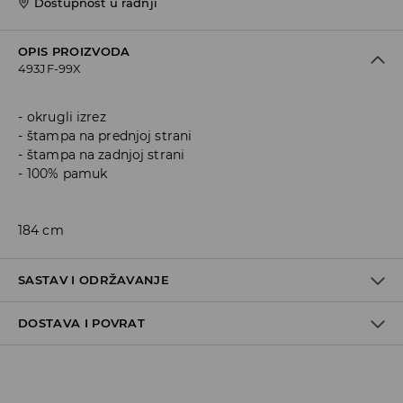
Dostupnost u radnji
OPIS PROIZVODA
493JF-99X
okrugli izrez
štampa na prednjoj strani
štampa na zadnjoj strani
100% pamuk
184 cm
SASTAV I ODRŽAVANJE
DOSTAVA I POVRAT
100% COTTON
Politika dostave