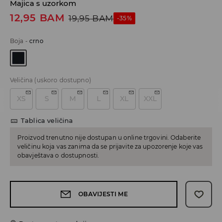
Majica s uzorkom
12,95
BAM
19,95
BAM
-35%
Boja
-
crno
Veličina
(uskoro dostupno)
XS
S
M
L
XL
XXL
Tablica veličina
Proizvod trenutno nije dostupan u online trgovini. Odaberite
veličinu koja vas zanima da se prijavite za upozorenje koje vas
obavještava o dostupnosti.
OBAVIJESTI ME