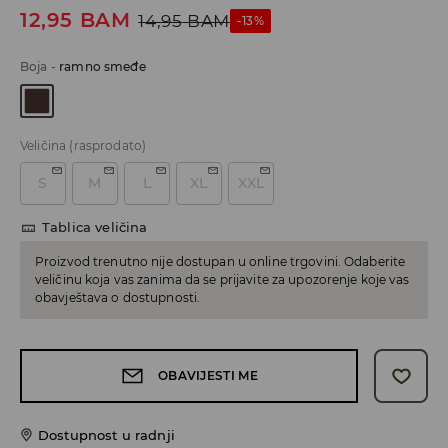
12,95
BAM
14,95
BAM
-13%
Boja
-
ramno smeđe
Veličina
(rasprodato)
S
M
L
XL
XXL
Tablica veličina
Proizvod trenutno nije dostupan u online trgovini. Odaberite
veličinu koja vas zanima da se prijavite za upozorenje koje vas
obavještava o dostupnosti.
OBAVIJESTI ME
Dostupnost u radnji