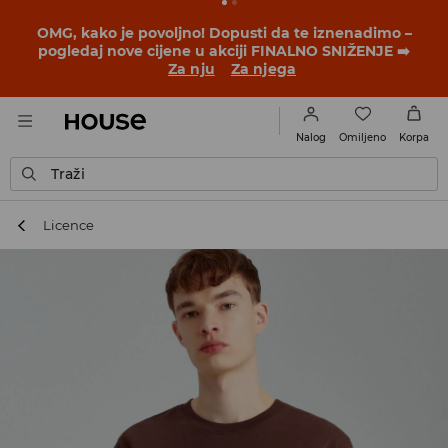
BACK TO SCHOOL
📒
Najbolje priče počinju prije prvog
školskog zvona. Započni školsku godinu u novom
outfitu!
Za nju
Za njega
Omiljeno
Nalog
Korpa
Traži
Licence