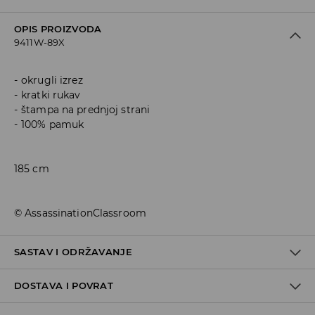
OPIS PROIZVODA
9411W-89X
okrugli izrez
kratki rukav
štampa na prednjoj strani
100% pamuk
185 cm
© AssassinationClassroom
SASTAV I ODRŽAVANJE
DOSTAVA I POVRAT
Materijal I
:
100% COTTON