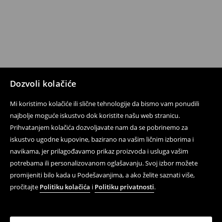
Dozvoli kolačiće
Mi koristimo kolačiće ili slične tehnologije da bismo vam ponudili
najbolje moguće iskustvo dok koristite našu web stranicu.
Prihvatanjem kolačića dozvoljavate nam da se pobrinemo za
iskustvo ugodne kupovine, bazirano na vašim ličnim izborima i
navikama, jer prilagođavamo prikaz proizvoda i usluga vašim
potrebama ili personalizovanom oglašavanju. Svoj izbor možete
promijeniti bilo kada u Podešavanjima, a ako želite saznati više,
pročitajte
Politiku kolačića
i
Politiku privatnosti
.