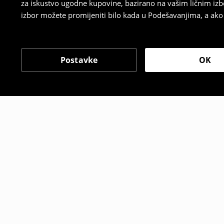
za iskustvo ugodne kupovine, bazirano na vašim ličnim izb
izbor možete promijeniti bilo kada u Podešavanjima, a ako ž
Postavke
OK
Drugi kupci su takođe i