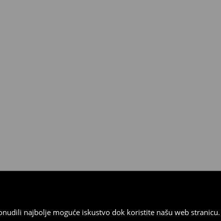
 od 30 dana u bilo kojoj House
kurirskom službom (u tu svrhu
).
 ponudili najbolje moguće iskustvo dok koristite našu web strani