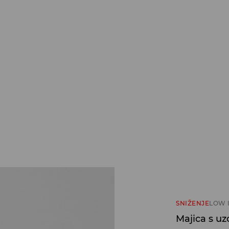
SNIŽENJE
LOW 
Majica s u