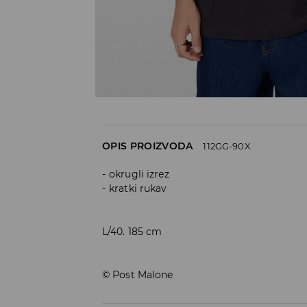
OPIS PROIZVODA
112GG-90X
okrugli izrez
kratki rukav
L/40. 185 cm
© Post Malone