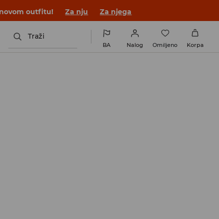
 novom outfitu!
Za nju
Za njega
Traži
BA
Nalog
Omiljeno
Korpa