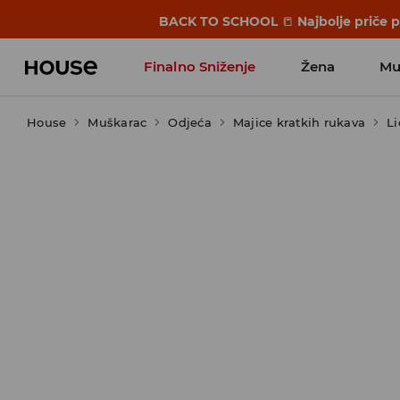
BACK TO SCHOOL
📒
Najbolje priče 
Finalno Sniženje
Žena
Mu
House
Muškarac
Odjeća
Majice kratkih rukava
L