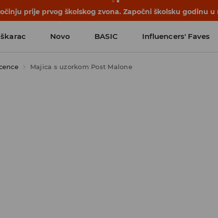
počinju prije prvog školskog zvona. Započni školsku godinu u
škarac
Novo
BASIC
Influencers' Faves
icence
Majica s uzorkom Post Malone