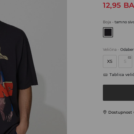
12,95
B
Boja
-
tamno siv
Veličina
-
Odaberi
XS
S
Tablica veli
Dostupnost 