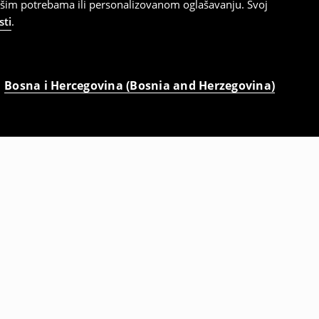
ašim potrebama ili personalizovanom oglašavanju. Svoj
sti
.
Bosna i Hercegovina (Bosnia and Herzegovina)