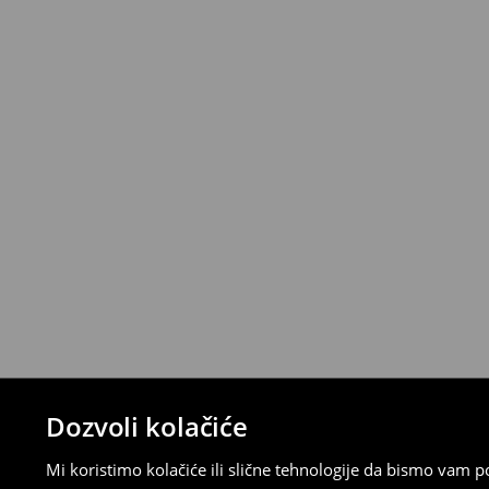
Politika povrata
Proizvode možete besplatno vratiti u roku
stacionarnoj trgovini ili slanjem paketa 
ispunite online obrazac na Računu klijenta
⟶
Detaljna pravila povrata
Dozvoli kolačiće
Mi koristimo kolačiće ili slične tehnologije da bismo vam