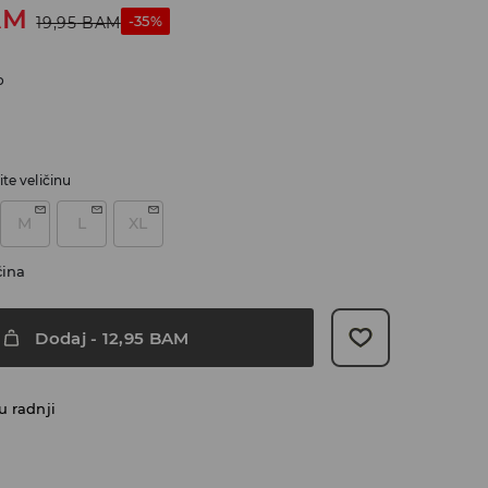
AM
-35%
19,95
BAM
o
te veličinu
M
L
XL
čina
Dodaj
-
12,95
BAM
u radnji