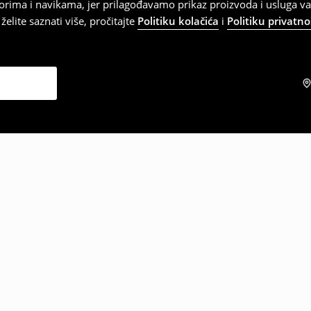
orima i navikama, jer prilagođavamo prikaz proizvoda i usluga v
elite saznati više, pročitajte
Politiku kolačića
i
Politiku privatno
zabrali