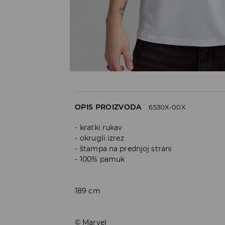
OPIS PROIZVODA
6530X-00X
kratki rukav
okrugli izrez
štampa na prednjoj strani
100% pamuk
189 cm
© Marvel