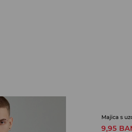
Majica s u
9,95
BA