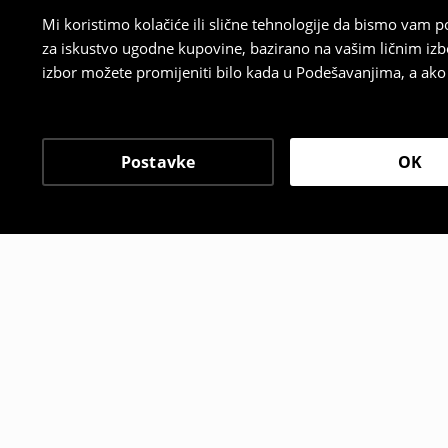
Mi koristimo kolačiće ili slične tehnologije da bismo vam
za iskustvo ugodne kupovine, bazirano na vašim ličnim izb
izbor možete promijeniti bilo kada u Podešavanjima, a ako ž
Postavke
OK
Drugi kupci su takođe i