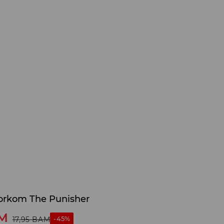
zorkom The Punisher
M
-45%
17,95
BAM