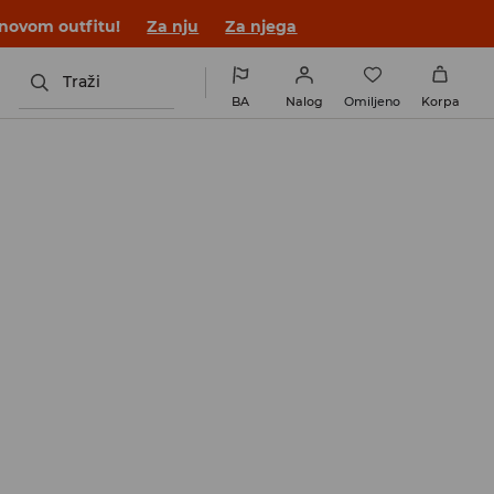
 novom outfitu!
Za nju
Za njega
Traži
BA
Nalog
Omiljeno
Korpa