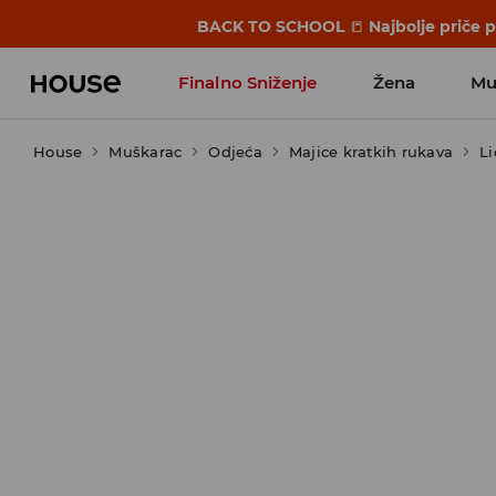
BACK TO SCHOOL
📒
Najbolje priče 
Finalno Sniženje
Žena
Mu
House
Muškarac
Odjeća
Majice kratkih rukava
L