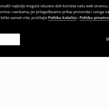
 ponudili najbolje moguće iskustvo dok koristite našu web strani
orima i navikama, jer prilagođavamo prikaz proizvoda i usluga v
elite saznati više, pročitajte
Politiku kolačića
i
Politiku privatno
zabrali