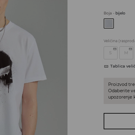
Boja
-
bijelo
Veličina
(rasprod
S
M
Tablica veli
Proizvod tre
Odaberite ve
upozorenje k