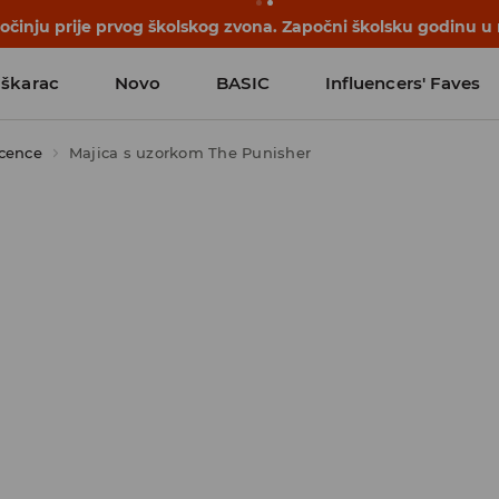
počinju prije prvog školskog zvona. Započni školsku godinu u
škarac
Novo
BASIC
Influencers' Faves
icence
Majica s uzorkom The Punisher