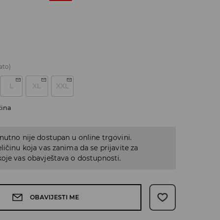
ato)
L
XL
XXL
čina
nutno nije dostupan u online trgovini.
ličinu koja vas zanima da se prijavite za
oje vas obavještava o dostupnosti.
OBAVIJESTI ME