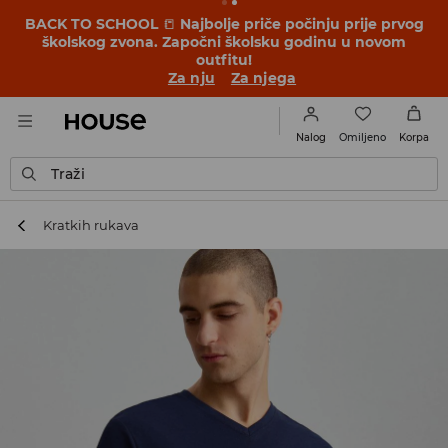
BACK TO SCHOOL
📒
Najbolje priče počinju prije prvog
školskog zvona. Započni školsku godinu u novom
outfitu!
Za nju
Za njega
Omiljeno
Nalog
Korpa
Traži
Kratkih rukava