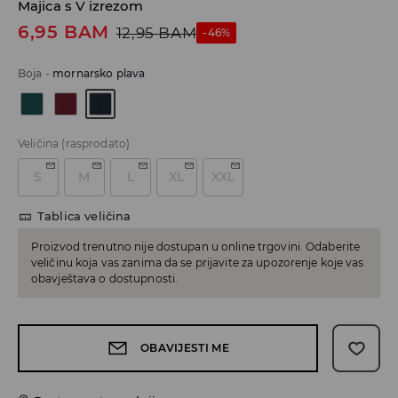
Majica s V izrezom
6,95
BAM
12,95
BAM
-46%
Boja
-
mornarsko plava
Veličina
(rasprodato)
S
M
L
XL
XXL
Tablica veličina
Proizvod trenutno nije dostupan u online trgovini. Odaberite
veličinu koja vas zanima da se prijavite za upozorenje koje vas
obavještava o dostupnosti.
OBAVIJESTI ME