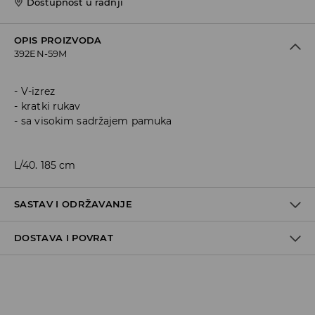
Dostupnost u radnji
OPIS PROIZVODA
392EN-59M
V-izrez
kratki rukav
sa visokim sadržajem pamuka
L/40. 185 cm
SASTAV I ODRŽAVANJE
DOSTAVA I POVRAT
60% COTTON, 40% POLYESTER
Politika dostave
Preuzimanje u trgovini