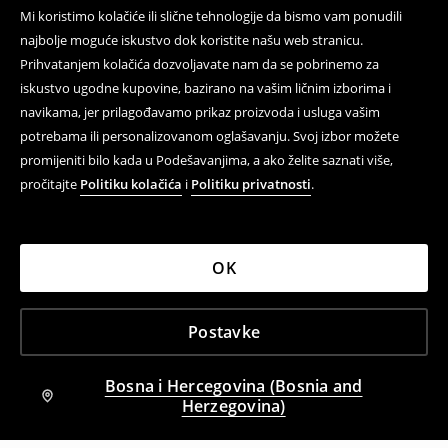
Mi koristimo kolačiće ili slične tehnologije da bismo vam ponudili
najbolje moguće iskustvo dok koristite našu web stranicu.
Prihvatanjem kolačića dozvoljavate nam da se pobrinemo za
iskustvo ugodne kupovine, bazirano na vašim ličnim izborima i
navikama, jer prilagođavamo prikaz proizvoda i usluga vašim
potrebama ili personalizovanom oglašavanju. Svoj izbor možete
promijeniti bilo kada u Podešavanjima, a ako želite saznati više,
pročitajte
Politiku kolačića
i
Politiku privatnosti
.
OK
Postavke
Bosna i Hercegovina (Bosnia and
Herzegovina)