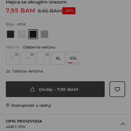
Majica sa okruglim izrezom
7,95
BAM
9,95
BAM
-20%
Boja
-
crno
Veličina
-
Odaberite veličinu
S
M
L
XL
XXL
Tablica veličina
Dodaj
-
7,95
BAM
Dostupnost u radnji
OPIS PROIZVODA
468IT-99X