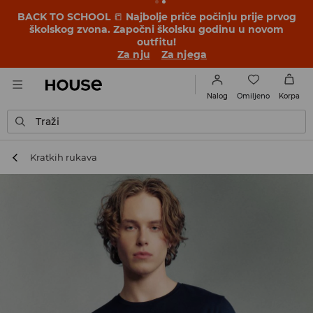
BACK TO SCHOOL
📒
Najbolje priče počinju prije prvog
školskog zvona. Započni školsku godinu u novom
outfitu!
Za nju
Za njega
Omiljeno
Nalog
Korpa
Traži
Kratkih rukava