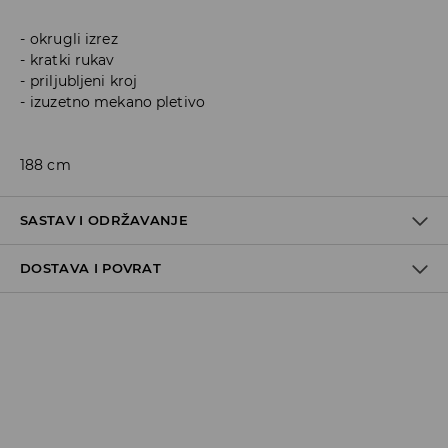
okrugli izrez
kratki rukav
priljubljeni kroj
izuzetno mekano pletivo
188 cm
SASTAV I ODRŽAVANJE
DOSTAVA I POVRAT
50% COTTON, 45% MODAL, 5% ELASTANE
Politika dostave
Preuzimanje u trgovini
GRATIS
5-13 radnih dana
Milsped Kurir - online plaćanje