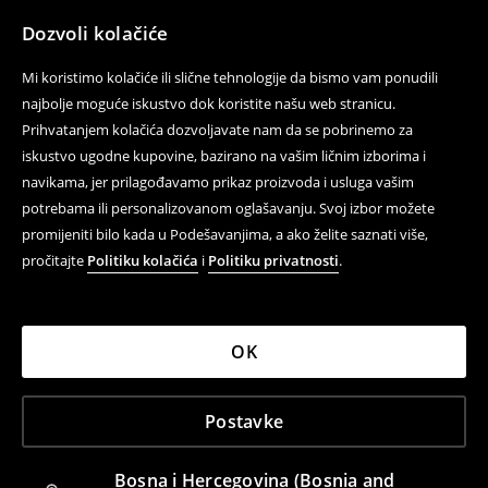
Dozvoli kolačiće
Mi koristimo kolačiće ili slične tehnologije da bismo vam ponudili
najbolje moguće iskustvo dok koristite našu web stranicu.
Prihvatanjem kolačića dozvoljavate nam da se pobrinemo za
iskustvo ugodne kupovine, bazirano na vašim ličnim izborima i
navikama, jer prilagođavamo prikaz proizvoda i usluga vašim
potrebama ili personalizovanom oglašavanju. Svoj izbor možete
promijeniti bilo kada u Podešavanjima, a ako želite saznati više,
pročitajte
Politiku kolačića
i
Politiku privatnosti
.
OK
Postavke
Bosna i Hercegovina (Bosnia and