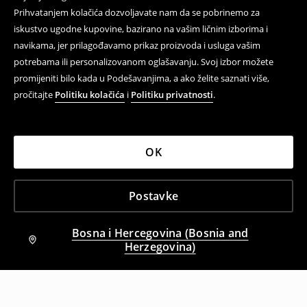
Prihvatanjem kolačića dozvoljavate nam da se pobrinemo za
iskustvo ugodne kupovine, bazirano na vašim ličnim izborima i
navikama, jer prilagođavamo prikaz proizvoda i usluga vašim
potrebama ili personalizovanom oglašavanju. Svoj izbor možete
promijeniti bilo kada u Podešavanjima, a ako želite saznati više,
pročitajte
Politiku kolačića
i
Politiku privatnosti
.
OK
Postavke
Bosna i Hercegovina (Bosnia and
Herzegovina)