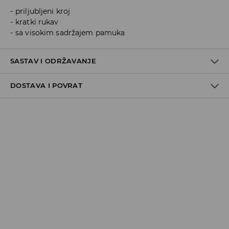
priljubljeni kroj
kratki rukav
sa visokim sadržajem pamuka
SASTAV I ODRŽAVANJE
DOSTAVA I POVRAT
95% COTTON, 5% ELASTANE
Politika dostave
Preuzimanje u trgovini
GRATIS
5-13 radnih dana
Milsped Kurir - online plaćanje
7,95 BAM*
5-13 radnih dana
Milsped Kurir - plaćanje pouzećem
9,95 BAM*
5-13 radnih dana