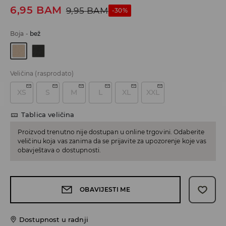
6,95
BAM
9,95
BAM
-30%
Boja
-
bež
Veličina
(rasprodato)
XS
S
M
L
XL
XXL
Tablica veličina
Proizvod trenutno nije dostupan u online trgovini. Odaberite
veličinu koja vas zanima da se prijavite za upozorenje koje vas
obavještava o dostupnosti.
OBAVIJESTI ME
Dostupnost u radnji