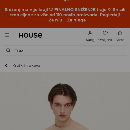
Sniženjima nije kraj! 🤍 FINALNO SNIŽENJE traje 🤍 Snizili
smo cijene za više od 110 novih proizvoda. Pogledaj!
Za nju
Za njega
Omiljeno
Nalog
Korpa
Traži
Kratkih rukava