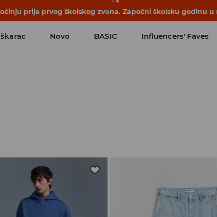
počinju prije prvog školskog zvona. Započni školsku godinu u
škarac
Novo
BASIC
Influencers' Faves