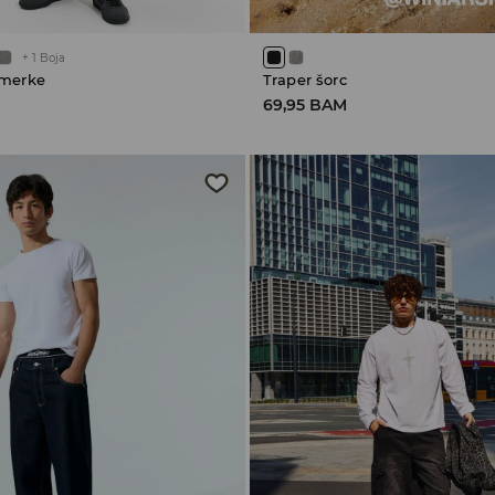
+
1
Boja
armerke
Traper šorc
69,95 BAM