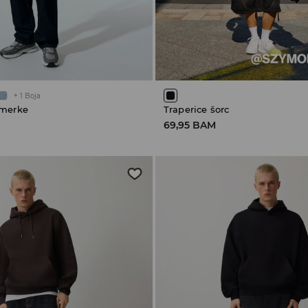
+
1
Boja
armerke
Traperice šorc
69,95 BAM