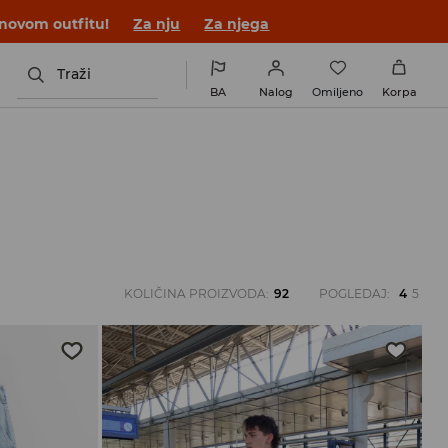
 novom outfitu!
Za nju
Za njega
Traži
BA
Nalog
Omiljeno
Korpa
KOLIČINA PROIZVODA
:
92
POGLEDAJ
:
4
5