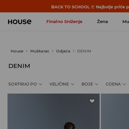
BACK TO SCHOOL
📒
Najbolje priče 
Finalno Sniženje
Žena
Mu
House
Muškarac
Odjeća
DENIM
DENIM
SORTIRAJ PO
VELIČINE
BOJE
CIJENA