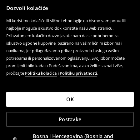
Kontaktirajte nas
Dozvoli kolačiće
Kontakt obrazac
Mi koristimo kolačiće ili slične tehnologije da bismo vam ponudili
Prati nas
najbolje moguće iskustvo dok koristite našu web stranicu.
Prihvatanjem kolačića dozvoljavate nam da se pobrinemo za
iskustvo ugodne kupovine, bazirano na vašim ličnim izborima i
navikama, jer prilagođavamo prikaz proizvoda i usluga vašim
Pomoć i kontakt
potrebama ili personalizovanom oglašavanju. Svoj izbor možete
Pravila korištenja
promijeniti bilo kada u Podešavanjima, a ako želite saznati više,
pročitajte
Politiku kolačića
i
Politiku privatnosti
.
Politika privatnosti
LPP
OK
LPP BH d.o.o., Kralja Petra I Karađorđevića 105, 78000
Postavke
Banja Luka, Bosna i Hercegovina; IBO:4404350930009;
IPO:404350930009
Bosna i Hercegovina (Bosnia and
House ©
2026
Sva prava zadržana