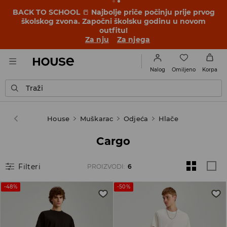
BACK TO SCHOOL
📒
Najbolje priče počinju prije prvog
školskog zvona. Započni školsku godinu u novom
outfitu!
Za nju
Za njega
Omiljeno
Nalog
Korpa
Traži
House
Muškarac
Odjeća
Hlače
Cargo
Filteri
PROIZVODI
:
6
-48%
-50%