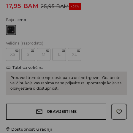
17,95
BAM
25,95
BAM
-31%
Boja
-
crno
Veličina
(rasprodato)
XS
S
M
L
XL
Tablica veličina
Proizvod trenutno nije dostupan u online trgovini. Odaberite
veličinu koja vas zanima da se prijavite za upozorenje koje vas
obavještava o dostupnosti.
OBAVIJESTI ME
Dostupnost u radnji