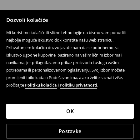
Dozvoli kolačiće
Mi koristimo kolačiće ili slične tehnologije da bismo vam ponudili
najbolje moguće iskustvo dok koristite našu web stranicu.
Prihvatanjem kolačića dozvoljavate nam da se pobrinemo za
iskustvo ugodne kupovine, bazirano na vašim ličnim izborima i
navikama, jer prilagođavamo prikaz proizvoda i usluga vašim
potrebama ili personalizovanom oglašavanju. Svoj izbor možete
promijeniti bilo kada u Podešavanjima, a ako želite saznati više,
pročitajte
Politiku kolačića
i
Politiku privatnosti
.
OK
Postavke