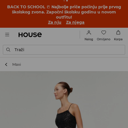
BACK TO SCHOOL
📒
Najbolje priče počinju prije prvog
školskog zvona. Započni školsku godinu u novom
outfitu!
Za nju
Za njega
Omiljeno
Nalog
Korpa
Traži
Maxi