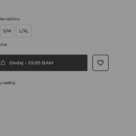
te veličinu
S/M
L/XL
čina
Dodaj
-
35,95
BAM
u radnji