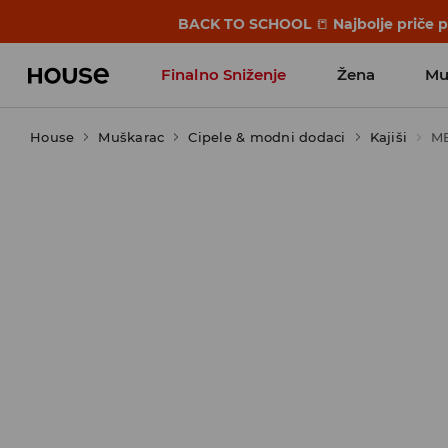
BACK TO SCHOOL
📒
Najbolje priče 
Finalno Sniženje
Žena
Mu
House
Muškarac
Cipele & modni dodaci
Kajiši
M