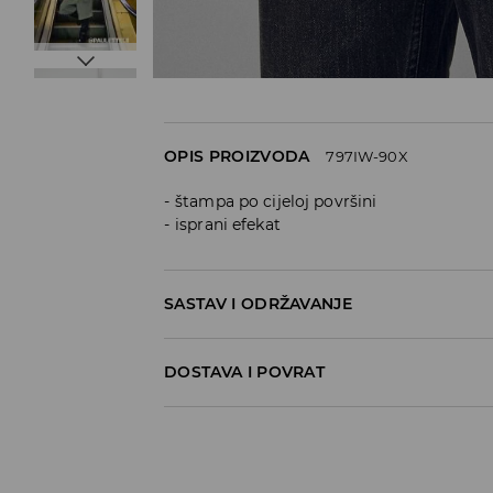
OPIS PROIZVODA
797IW-90X
štampa po cijeloj površini
isprani efekat
SASTAV I ODRŽAVANJE
50% COTTON, 50% POLYURETHANE
DOSTAVA I POVRAT
Politika dostave
Preuzimanje u trgovini