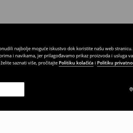
 ponudili najbolje moguće iskustvo dok koristite našu web strani
orima i navikama, jer prilagođavamo prikaz proizvoda i usluga v
elite saznati više, pročitajte
Politiku kolačića
i
Politiku privatno