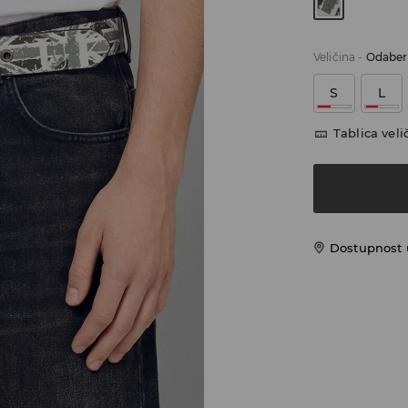
Veličina
-
Odaberi
S
L
Tablica veli
Dostupnost 