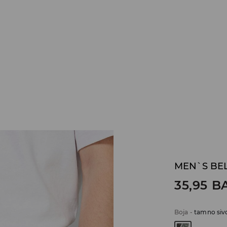
MEN`S BE
35,95
B
Boja
-
tamno siv