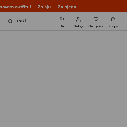
 novom outfitu!
Za nju
Za njega
Traži
BA
Nalog
Omiljeno
Korpa