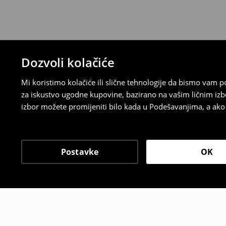
Dozvoli kolačiće
Mi koristimo kolačiće ili slične tehnologije da bismo vam
za iskustvo ugodne kupovine, bazirano na vašim ličnim izb
izbor možete promijeniti bilo kada u Podešavanjima, a ako ž
Postavke
OK