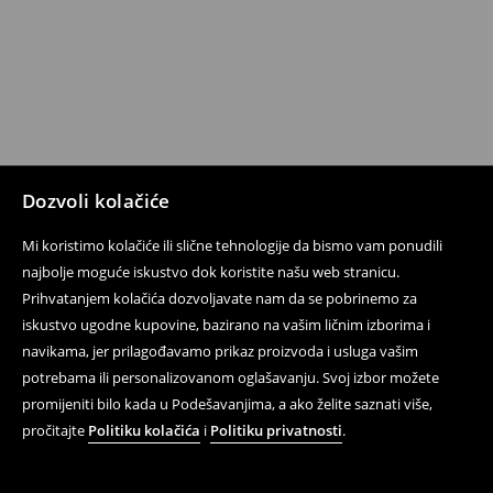
Dozvoli kolačiće
Mi koristimo kolačiće ili slične tehnologije da bismo vam ponudili
najbolje moguće iskustvo dok koristite našu web stranicu.
Prihvatanjem kolačića dozvoljavate nam da se pobrinemo za
iskustvo ugodne kupovine, bazirano na vašim ličnim izborima i
navikama, jer prilagođavamo prikaz proizvoda i usluga vašim
potrebama ili personalizovanom oglašavanju. Svoj izbor možete
promijeniti bilo kada u Podešavanjima, a ako želite saznati više,
pročitajte
Politiku kolačića
i
Politiku privatnosti
.