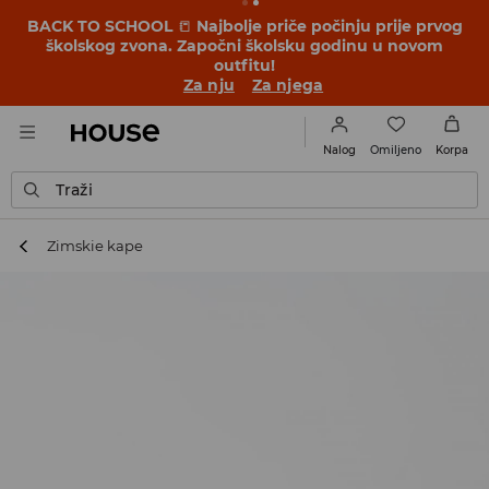
BACK TO SCHOOL
📒
Najbolje priče počinju prije prvog
školskog zvona. Započni školsku godinu u novom
outfitu!
Za nju
Za njega
Omiljeno
Nalog
Korpa
Traži
Zimskie kape