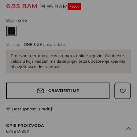
6,95
BAM
19,95
BAM
-65%
Boja
-
crno
Veličina
-
ONE SIZE
(rasprodato)
Proizvod trenutno nije dostupan u online trgovini. Odaberite
veličinu koja vas zanima da se prijavite za upozorenje koje vas
obavještava o dostupnosti.
OBAVIJESTI ME
Dostupnost u radnji
OPIS PROIZVODA
674BQ-99X