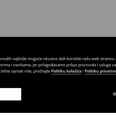
 ponudili najbolje moguće iskustvo dok koristite našu web strani
orima i navikama, jer prilagođavamo prikaz proizvoda i usluga v
elite saznati više, pročitajte
Politiku kolačića
i
Politiku privatno