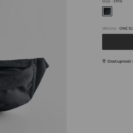
Boja
-
crno
Veličina
-
ONE SI
Dostupnost 