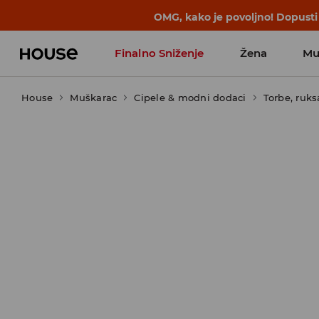
BACK TO SCHOOL
📒
Najbolje priče 
Finalno Sniženje
Žena
Mu
House
Muškarac
Cipele & modni dodaci
Torbe, ruks