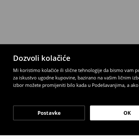
⟶
Detaljna pravila povrata
Dozvoli kolačiće
Mi koristimo kolačiće ili slične tehnologije da bismo vam
za iskustvo ugodne kupovine, bazirano na vašim ličnim izb
izbor možete promijeniti bilo kada u Podešavanjima, a ako ž
Postavke
OK