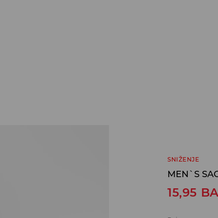
SNIŽENJE
MEN`S SA
15,95
B