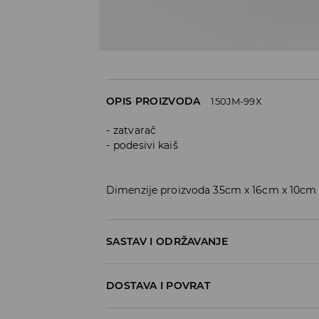
OPIS PROIZVODA
150JM-99X
zatvarač
podesivi kaiš
Dimenzije proizvoda 35cm x 16cm x 10cm
SASTAV I ODRŽAVANJE
100% POLYESTER
DOSTAVA I POVRAT
Politika dostave