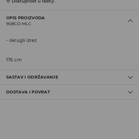
Dostupnost u radnji
OPIS PROIZVODA
908CD-MLC
okrugli izrez
176 cm
SASTAV I ODRŽAVANJE
DOSTAVA I POVRAT
79% POLYESTER, 21% ELASTANE
Politika dostave
Preuzimanje u trgovini
GRATIS
5-13 radnih dana