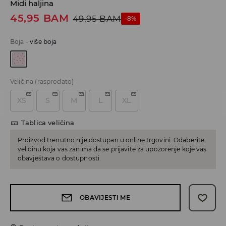
Midi haljina
45,95
BAM
49,95
BAM
-8%
Boja
-
više boja
Veličina
(rasprodato)
XS
S
M
L
XL
Tablica veličina
Proizvod trenutno nije dostupan u online trgovini. Odaberite
veličinu koja vas zanima da se prijavite za upozorenje koje vas
obavještava o dostupnosti.
OBAVIJESTI ME