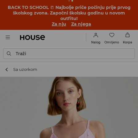
BACK TO SCHOOL
📒
Najbolje priče počinju prije prvog
školskog zvona. Započni školsku godinu u novom
outfitu!
Za nju
Za njega
Omiljeno
Nalog
Korpa
Traži
Sa uzorkom