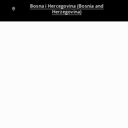
Bosna i Hercegovina (Bosnia and
Herzegovina)
Drugi kupci su takođe izabrali
Midi haljina u cvijeće
Midi haljina u cvijeće