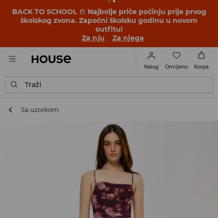
BACK TO SCHOOL
📒
Najbolje priče počinju prije prvog
školskog zvona. Započni školsku godinu u novom
outfitu!
Za nju
Za njega
Omiljeno
Nalog
Korpa
Traži
Sa uzorkom