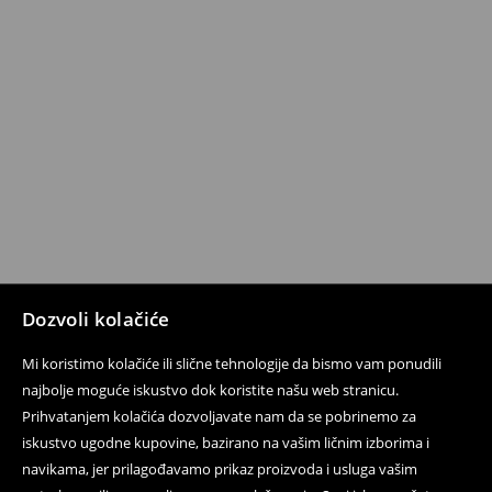
Dozvoli kolačiće
Mi koristimo kolačiće ili slične tehnologije da bismo vam ponudili
najbolje moguće iskustvo dok koristite našu web stranicu.
Prihvatanjem kolačića dozvoljavate nam da se pobrinemo za
iskustvo ugodne kupovine, bazirano na vašim ličnim izborima i
navikama, jer prilagođavamo prikaz proizvoda i usluga vašim