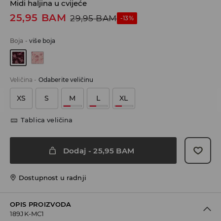
Midi haljina u cvijeće
25,95
BAM
29,95
BAM
-13%
Boja
-
više boja
Veličina
-
Odaberite veličinu
XS
S
M
L
XL
Tablica veličina
Dodaj
-
25,95
BAM
Dostupnost u radnji
OPIS PROIZVODA
189JK-MC1