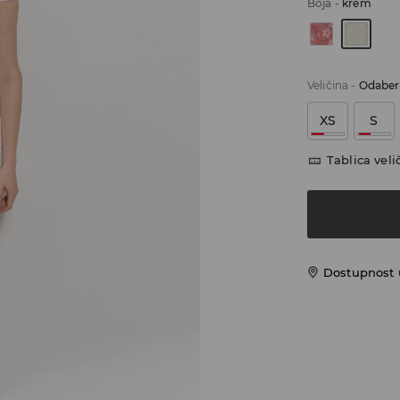
Boja
-
krem
Veličina
-
Odaberi
XS
S
Tablica veli
Dostupnost 