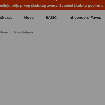
počinju prije prvog školskog zvona. Započni školsku godinu u
škarac
Novo
BASIC
Influencers' Faves
orkom
Mini haljina