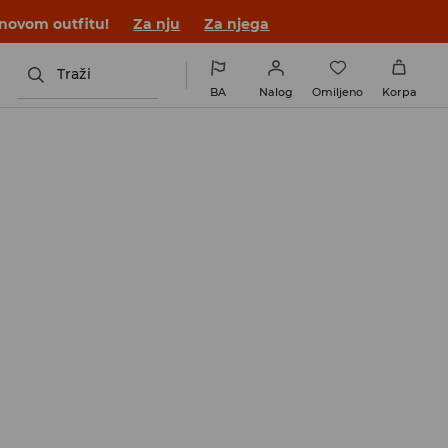
 novom outfitu!
Za nju
Za njega
Traži
BA
Nalog
Omiljeno
Korpa