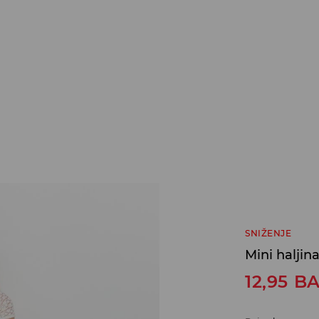
SNIŽENJE
Mini haljin
12,95
B