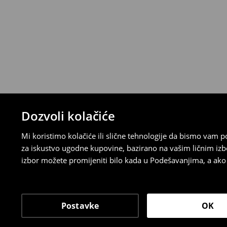
stacionarnoj trgovini ili slanjem paketa 
ispunite online obrazac na Računu klijenta
⟶
Detaljna pravila povrata
Dozvoli kolačiće
Mi koristimo kolačiće ili slične tehnologije da bismo vam
za iskustvo ugodne kupovine, bazirano na vašim ličnim izb
izbor možete promijeniti bilo kada u Podešavanjima, a ako ž
Postavke
OK