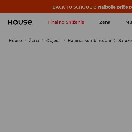
BACK TO SCHOOL
📒
Najbolje priče 
Finalno Sniženje
Žena
Mu
House
Žena
Odjeća
Haljine, kombinezoni
Sa uz