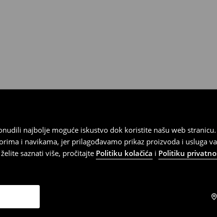
kurirskom službom (u tu svrhu
).
 ponudili najbolje moguće iskustvo dok koristite našu web strani
orima i navikama, jer prilagođavamo prikaz proizvoda i usluga v
elite saznati više, pročitajte
Politiku kolačića
i
Politiku privatno