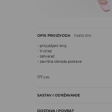
OPIS PROIZVODA
114ED-01X
priljubljeni kroj
V-izrez
zatvarač
završna obrada postave
177 cm
SASTAV I ODRŽAVANJE
60% POLYAMIDE, 37% COTTON, 3% ELASTANE
DOSTAVA I POVRAT