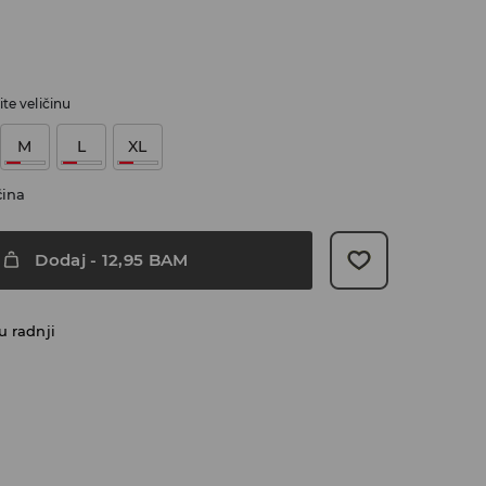
te veličinu
M
L
XL
čina
Dodaj
-
12,95
BAM
u radnji