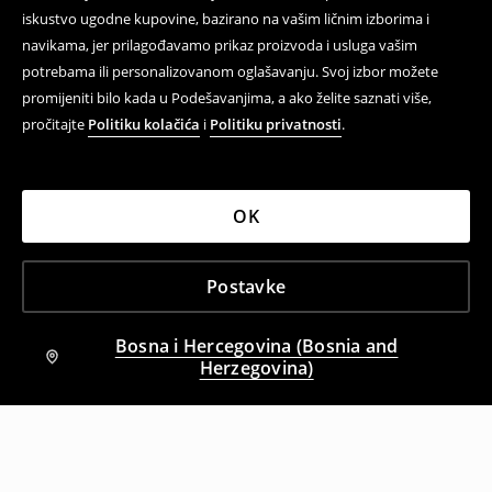
iskustvo ugodne kupovine, bazirano na vašim ličnim izborima i
navikama, jer prilagođavamo prikaz proizvoda i usluga vašim
potrebama ili personalizovanom oglašavanju. Svoj izbor možete
promijeniti bilo kada u Podešavanjima, a ako želite saznati više,
pročitajte
Politiku kolačića
i
Politiku privatnosti
.
OK
Postavke
Bosna i Hercegovina (Bosnia and
Herzegovina)