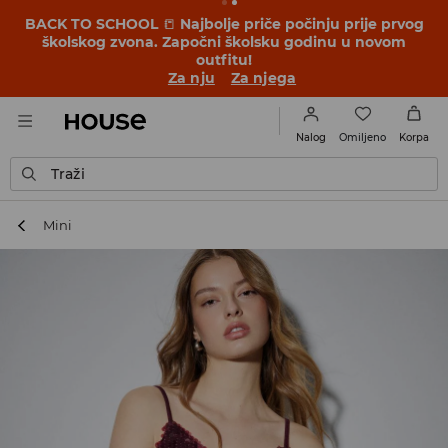
BACK TO SCHOOL
📒
Najbolje priče počinju prije prvog
školskog zvona. Započni školsku godinu u novom
outfitu!
Za nju
Za njega
Omiljeno
Nalog
Korpa
Traži
Mini