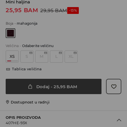
Mini haljina
25,95
BAM
29,95
BAM
-13%
Boja
-
mahagonija
Veličina
-
Odaberite veličinu
XS
S
M
L
XL
Tablica veličina
Dodaj
-
25,95
BAM
Dostupnost u radnji
OPIS PROIZVODA
407HE-93X