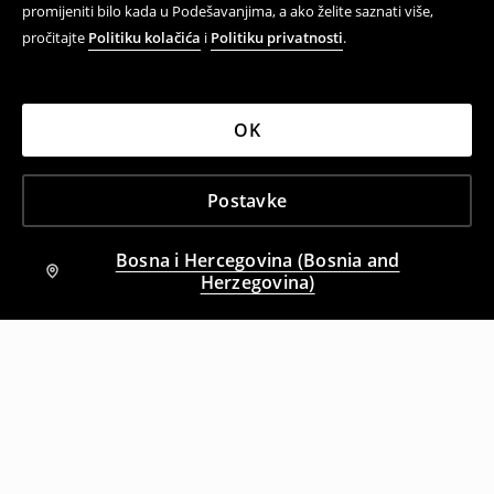
promijeniti bilo kada u Podešavanjima, a ako želite saznati više,
pročitajte
Politiku kolačića
i
Politiku privatnosti
.
OK
Postavke
Bosna i Hercegovina (Bosnia and
Herzegovina)