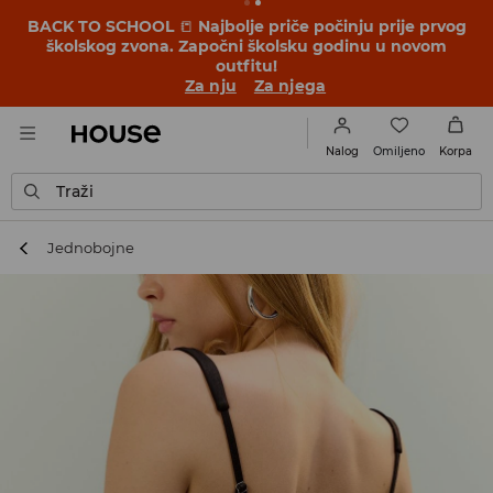
BACK TO SCHOOL
📒
Najbolje priče počinju prije prvog
školskog zvona. Započni školsku godinu u novom
outfitu!
Za nju
Za njega
Omiljeno
Nalog
Korpa
Traži
Jednobojne