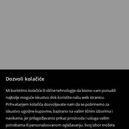
Dozvoli kolačiće
Mi koristimo kolačiće ili slične tehnologije da bismo vam ponudili
najbolje moguće iskustvo dok koristite našu web stranicu.
Prihvatanjem kolačića dozvoljavate nam da se pobrinemo za
iskustvo ugodne kupovine, bazirano na vašim ličnim izborima i
navikama, jer prilagođavamo prikaz proizvoda i usluga vašim
potrebama ili personalizovanom oglašavanju. Svoj izbor možete