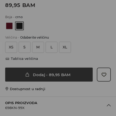
89,95
BAM
Boja
-
crno
Veličina
-
Odaberite veličinu
XS
S
M
L
XL
Tablica veličina
Dodaj
-
89,95
BAM
Dostupnost u radnji
OPIS PROIZVODA
698KN-99X