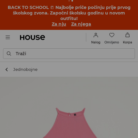
BACK TO SCHOOL
📒
Najbolje priče počinju prije prvog
školskog zvona. Započni školsku godinu u novom
outfitu!
Za nju
Za njega
Omiljeno
Nalog
Korpa
Traži
Jednobojne