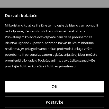
Dozvoli kolačiće
Mi koristimo kolačiće ili slične tehnologije da bismo vam ponudili
najbolje moguće iskustvo dok koristite našu web stranicu.
Prihvatanjem kolačića dozvoljavate nam da se pobrinemo za
iskustvo ugodne kupovine, bazirano na vašim ličnim izborima i
navikama, jer prilagođavamo prikaz proizvoda i usluga vašim
potrebama ili personalizovanom oglašavanju. Svoj izbor možete
promijeniti bilo kada u Podešavanjima, a ako želite saznati više,
pročitajte
Politiku kolačića
i
Politiku privatnosti
.
OK
Postavke