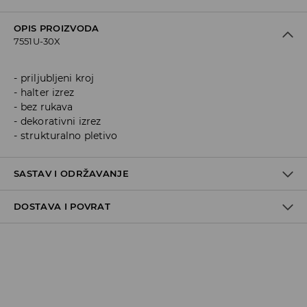
OPIS PROIZVODA
7551U-30X
priljubljeni kroj
halter izrez
bez rukava
dekorativni izrez
strukturalno pletivo
SASTAV I ODRŽAVANJE
DOSTAVA I POVRAT
Materijal I
:
98% POLYESTER, 2% ELASTANE
MACHINE WASH AT MAX.TEMP. 30° C - MILD PROCESS
Politika dostave
DO NOT BLEACH
Preuzimanje u trgovini
DO NOT TUMBLE DRY
GRATIS
5-13 radnih dana