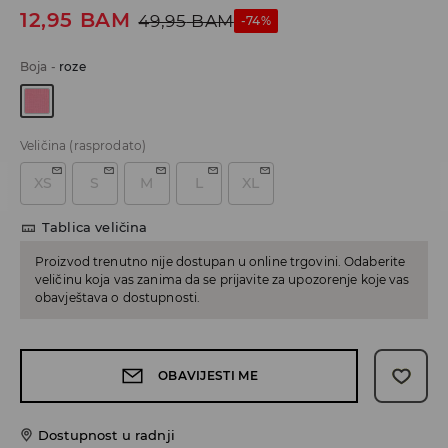
12,95
BAM
49,95
BAM
-74%
Boja
-
roze
Veličina
(rasprodato)
XS
S
M
L
XL
Tablica veličina
Proizvod trenutno nije dostupan u online trgovini. Odaberite
veličinu koja vas zanima da se prijavite za upozorenje koje vas
obavještava o dostupnosti.
OBAVIJESTI ME
Dostupnost u radnji