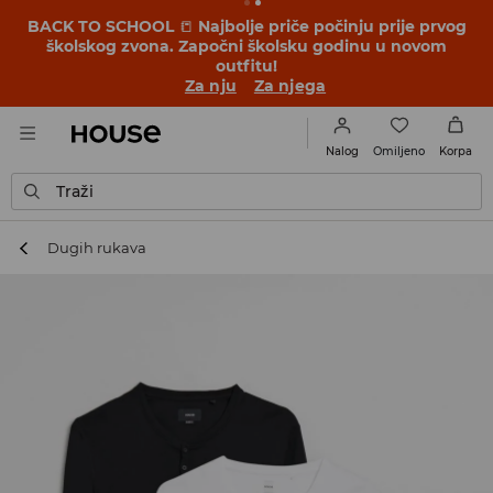
BACK TO SCHOOL
📒
Najbolje priče počinju prije prvog
školskog zvona. Započni školsku godinu u novom
outfitu!
Za nju
Za njega
Omiljeno
Nalog
Korpa
Traži
Dugih rukava