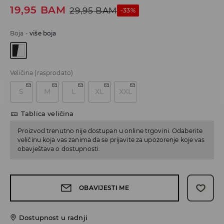
19,95
BAM
29,95
BAM
-33%
Boja
-
više boja
Veličina
(rasprodato)
S
M
L
XL
XXL
Tablica veličina
Proizvod trenutno nije dostupan u online trgovini. Odaberite
veličinu koja vas zanima da se prijavite za upozorenje koje vas
obavještava o dostupnosti.
OBAVIJESTI ME
Dostupnost u radnji