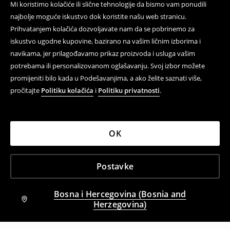
Mi koristimo kolačiće ili slične tehnologije da bismo vam ponudili
najbolje moguće iskustvo dok koristite našu web stranicu.
Prihvatanjem kolačića dozvoljavate nam da se pobrinemo za
iskustvo ugodne kupovine, bazirano na vašim ličnim izborima i
navikama, jer prilagođavamo prikaz proizvoda i usluga vašim
potrebama ili personalizovanom oglašavanju. Svoj izbor možete
promijeniti bilo kada u Podešavanjima, a ako želite saznati više,
pročitajte
Politiku kolačića
i
Politiku privatnosti
.
OK
Postavke
Bosna i Hercegovina (Bosnia and
Herzegovina)