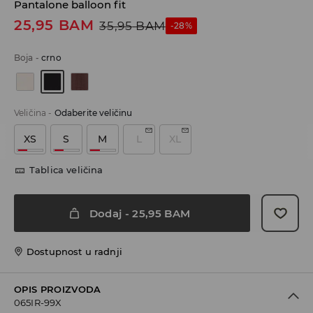
Pantalone balloon fit
25,95
BAM
35,95
BAM
-28%
Boja
-
crno
Veličina
-
Odaberite veličinu
XS
S
M
L
XL
Tablica veličina
Dodaj
-
25,95
BAM
Dostupnost u radnji
OPIS PROIZVODA
065IR-99X