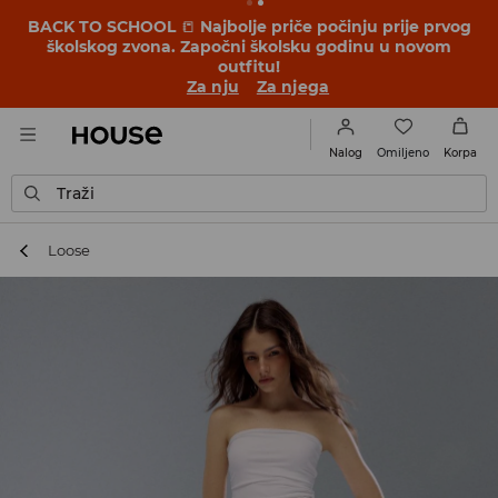
BACK TO SCHOOL
📒
Najbolje priče počinju prije prvog
školskog zvona. Započni školsku godinu u novom
outfitu!
Za nju
Za njega
Omiljeno
Nalog
Korpa
Traži
Loose