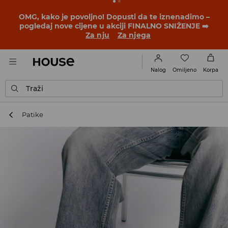
BACK TO SCHOOL
📒
Najbolje priče počinju prije prvog
školskog zvona. Započni školsku godinu u novom
outfitu!
Za nju
Za njega
Omiljeno
Nalog
Korpa
Traži
Patike