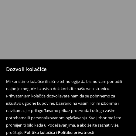
Dozvoli kolačiće
Mi koristimo kolačiće ili slične tehnologije da bismo vam ponudili
najbolje moguće iskustvo dok koristite našu web stranicu.
Prihvatanjem kolačića dozvoljavate nam da se pobrinemo za
iskustvo ugodne kupovine, bazirano na vašim ličnim izborima i
navikama, jer prilagođavamo prikaz proizvoda i usluga vašim
potrebama ili personalizovanom oglašavanju. Svoj izbor možete
promijeniti bilo kada u Podešavanjima, a ako želite saznati više,
pročitajte
Politiku kolačića
i
Politiku privatnosti
.