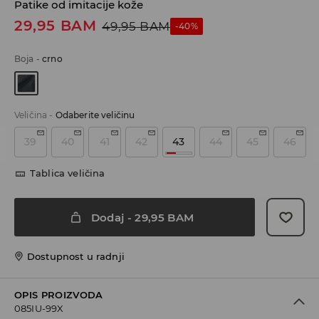
Patike od imitacije kože
29,95
BAM
49,95
BAM
-40%
Boja
-
crno
Veličina
-
Odaberite veličinu
39
40
41
42
43
44
45
46
Tablica veličina
Dodaj
-
29,95
BAM
Dostupnost u radnji
OPIS PROIZVODA
085IU-99X