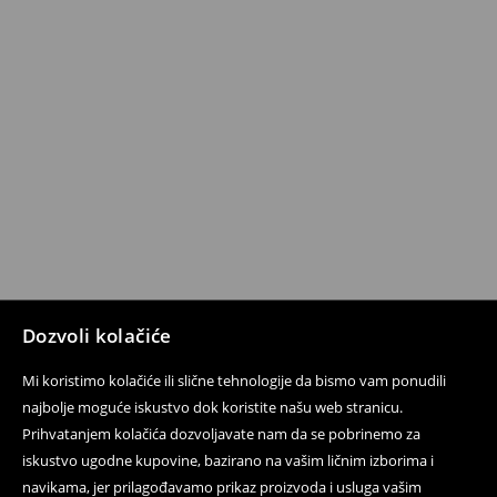
Dozvoli kolačiće
Mi koristimo kolačiće ili slične tehnologije da bismo vam ponudili
najbolje moguće iskustvo dok koristite našu web stranicu.
Prihvatanjem kolačića dozvoljavate nam da se pobrinemo za
iskustvo ugodne kupovine, bazirano na vašim ličnim izborima i
navikama, jer prilagođavamo prikaz proizvoda i usluga vašim