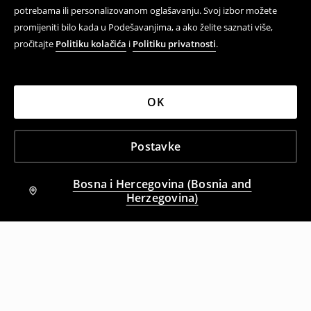
potrebama ili personalizovanom oglašavanju. Svoj izbor možete
promijeniti bilo kada u Podešavanjima, a ako želite saznati više,
pročitajte
Politiku kolačića
i
Politiku privatnosti
.
OK
Postavke
Bosna i Hercegovina (Bosnia and
Herzegovina)