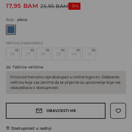
17,95
BAM
25,95
BAM
-31%
Boja
-
plava
Veličina
(rasprodato)
36
37
38
39
40
41
Tablica veličina
Proizvod trenutno nije dostupan u online trgovini. Odaberite
veličinu koja vas zanima da se prijavite za upozorenje koje vas
obavještava o dostupnosti.
OBAVIJESTI ME
Dostupnost u radnji