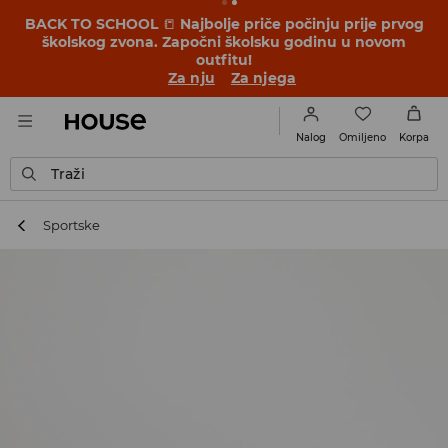
BACK TO SCHOOL
📒
Najbolje priče počinju prije prvog
školskog zvona. Započni školsku godinu u novom
outfitu!
Za nju
Za njega
Omiljeno
Nalog
Korpa
Traži
Sportske