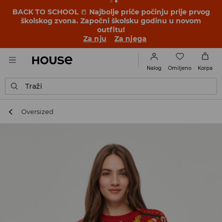
BACK TO SCHOOL
📒
Najbolje priče počinju prije prvog
školskog zvona. Započni školsku godinu u novom
outfitu!
Za nju
Za njega
Omiljeno
Nalog
Korpa
Traži
Oversized