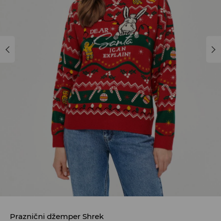
Praznični džemper Shrek