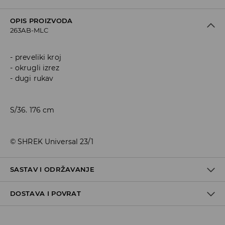
OPIS PROIZVODA
263AB-MLC
preveliki kroj
okrugli izrez
dugi rukav
S/36. 176 cm
© SHREK Universal 23/1
SASTAV I ODRŽAVANJE
DOSTAVA I POVRAT
Materijal I
:
100% ACRYLIC
HAND WASH MAX. TEMP.40° C
Politika dostave