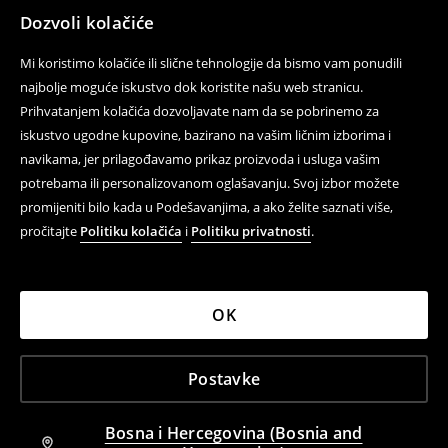
Dozvoli kolačiće
Mi koristimo kolačiće ili slične tehnologije da bismo vam ponudili
najbolje moguće iskustvo dok koristite našu web stranicu.
Prihvatanjem kolačića dozvoljavate nam da se pobrinemo za
iskustvo ugodne kupovine, bazirano na vašim ličnim izborima i
navikama, jer prilagođavamo prikaz proizvoda i usluga vašim
potrebama ili personalizovanom oglašavanju. Svoj izbor možete
promijeniti bilo kada u Podešavanjima, a ako želite saznati više,
pročitajte
Politiku kolačića
i
Politiku privatnosti
.
OK
Postavke
Bosna i Hercegovina (Bosnia and