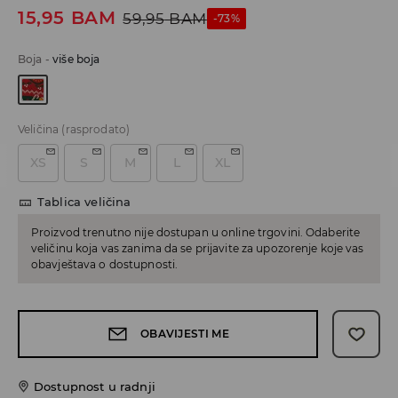
15,95
BAM
59,95
BAM
-73%
Boja
-
više boja
Veličina
(rasprodato)
XS
S
M
L
XL
Tablica veličina
Proizvod trenutno nije dostupan u online trgovini. Odaberite
veličinu koja vas zanima da se prijavite za upozorenje koje vas
obavještava o dostupnosti.
OBAVIJESTI ME
Dostupnost u radnji