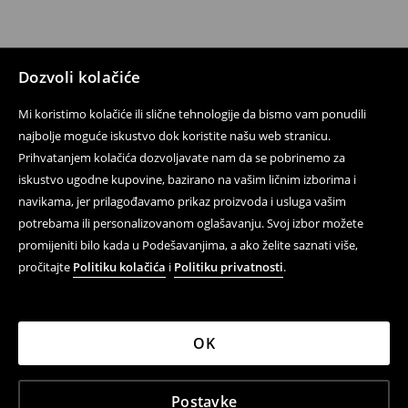
Dozvoli kolačiće
Mi koristimo kolačiće ili slične tehnologije da bismo vam ponudili
najbolje moguće iskustvo dok koristite našu web stranicu.
Prihvatanjem kolačića dozvoljavate nam da se pobrinemo za
iskustvo ugodne kupovine, bazirano na vašim ličnim izborima i
navikama, jer prilagođavamo prikaz proizvoda i usluga vašim
potrebama ili personalizovanom oglašavanju. Svoj izbor možete
promijeniti bilo kada u Podešavanjima, a ako želite saznati više,
pročitajte
Politiku kolačića
i
Politiku privatnosti
.
OK
Postavke