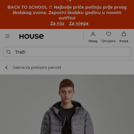
BACK TO SCHOOL
📒
Najbolje priče počinju prije prvog
školskog zvona. Započni školsku godinu u novom
outfitu!
Za nju
Za njega
Omiljeno
Nalog
Korpa
Traži
Jakne za prelazni period