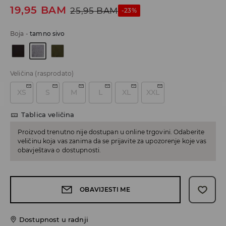
19,95
BAM
25,95
BAM
-23%
Boja
-
tamno sivo
Veličina
(rasprodato)
XS
S
M
L
XL
XXL
Tablica veličina
Proizvod trenutno nije dostupan u online trgovini. Odaberite
veličinu koja vas zanima da se prijavite za upozorenje koje vas
obavještava o dostupnosti.
OBAVIJESTI ME
Dostupnost u radnji