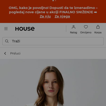
OMG, kako je povoljno! Dopusti da te iznenadimo –
pogledaj nove cijene u akciji FINALNO SNIŽENJE ➡️
Za nju
Za njega
Omiljeno
Nalog
Korpa
Traži
Prsluci