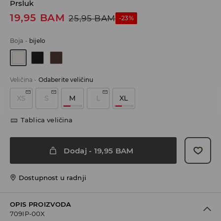
Prsluk
19,95
BAM
25,95
BAM
-23%
Boja
-
bijelo
Veličina
-
Odaberite veličinu
XS
S
M
L
XL
Tablica veličina
Dodaj
-
19,95
BAM
Dostupnost u radnji
OPIS PROIZVODA
709IP-00X