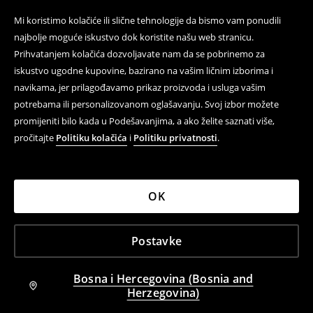
Mi koristimo kolačiće ili slične tehnologije da bismo vam ponudili
najbolje moguće iskustvo dok koristite našu web stranicu.
Prihvatanjem kolačića dozvoljavate nam da se pobrinemo za
iskustvo ugodne kupovine, bazirano na vašim ličnim izborima i
navikama, jer prilagođavamo prikaz proizvoda i usluga vašim
potrebama ili personalizovanom oglašavanju. Svoj izbor možete
promijeniti bilo kada u Podešavanjima, a ako želite saznati više,
pročitajte
Politiku kolačića
i
Politiku privatnosti
.
OK
Postavke
Bosna i Hercegovina (Bosnia and
Herzegovina)