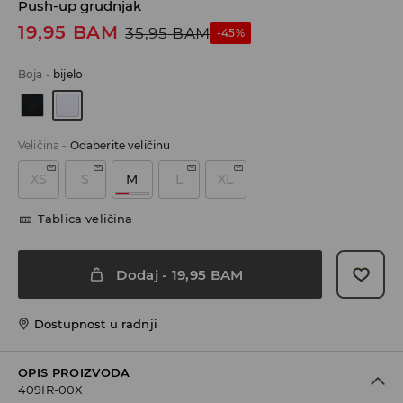
Push-up grudnjak
19,95
BAM
35,95
BAM
-45%
Boja
-
bijelo
Veličina
-
Odaberite veličinu
XS
S
M
L
XL
Tablica veličina
Dodaj
-
19,95
BAM
Dostupnost u radnji
OPIS PROIZVODA
409IR-00X