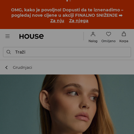
BACK TO SCHOOL
📒
Najbolje priče počinju prije prvog
školskog zvona. Započni školsku godinu u novom
outfitu!
Za nju
Za njega
Omiljeno
Nalog
Korpa
Traži
Grudnjaci