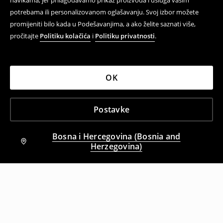
navikama, jer prilagođavamo prikaz proizvoda i usluga vašim
potrebama ili personalizovanom oglašavanju. Svoj izbor možete
promijeniti bilo kada u Podešavanjima, a ako želite saznati više,
pročitajte
Politiku kolačića
i
Politiku privatnosti
.
OK
Postavke
Bosna i Hercegovina (Bosnia and
Herzegovina)