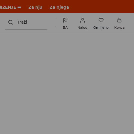
 novom outfitu!
Za nju
Za njega
Traži
BA
Nalog
Omiljeno
Korpa