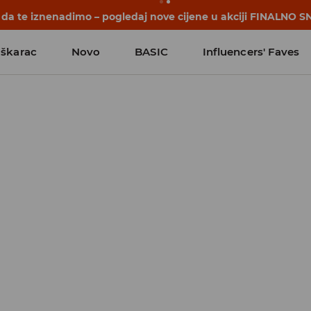
počinju prije prvog školskog zvona. Započni školsku godinu u
škarac
Novo
BASIC
Influencers' Faves