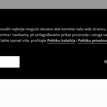
 ponudili najbolje moguće iskustvo dok koristite našu web strani
orima i navikama, jer prilagođavamo prikaz proizvoda i usluga v
elite saznati više, pročitajte
Politiku kolačića
i
Politiku privatno