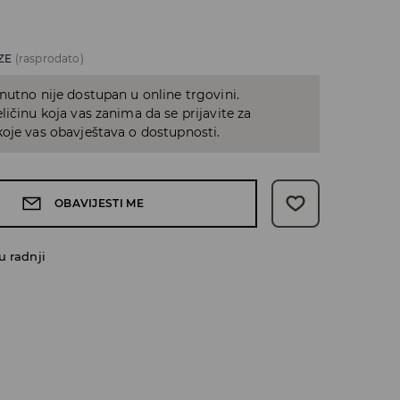
ZE
(rasprodato)
nutno nije dostupan u online trgovini.
ličinu koja vas zanima da se prijavite za
oje vas obavještava o dostupnosti.
OBAVIJESTI ME
u radnji