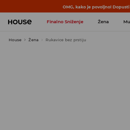
BACK TO SCHOOL
📒
Najbolje priče 
Finalno Sniženje
Žena
Mu
House
Žena
Rukavice bez prstiju