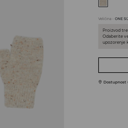
Veličina
-
ONE SI
Proizvod tre
Odaberite ve
upozorenje k
Dostupnost 