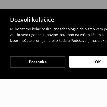
Dozvoli kolačiće
Mi koristimo kolačiće ili slične tehnologije da bismo vam
za iskustvo ugodne kupovine, bazirano na vašim ličnim izb
izbor možete promijeniti bilo kada u Podešavanjima, a ako ž
Postavke
OK