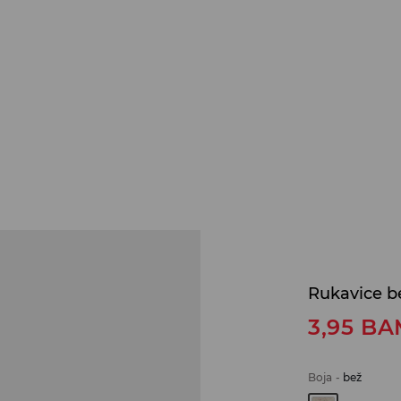
Rukavice be
3,95
BA
Boja
-
bež