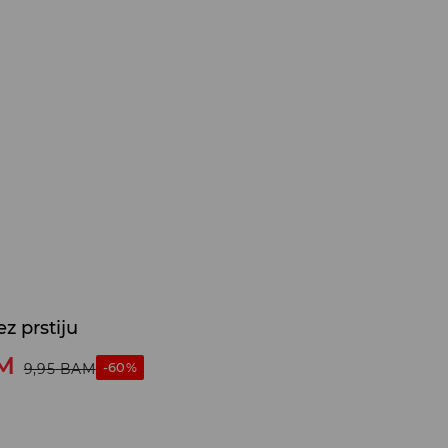
z prstiju
M
-60%
9,95
BAM