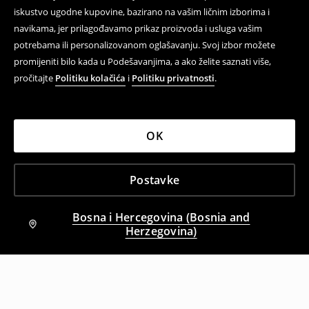
iskustvo ugodne kupovine, bazirano na vašim ličnim izborima i
navikama, jer prilagođavamo prikaz proizvoda i usluga vašim
potrebama ili personalizovanom oglašavanju. Svoj izbor možete
promijeniti bilo kada u Podešavanjima, a ako želite saznati više,
pročitajte
Politiku kolačića
i
Politiku privatnosti
.
OK
Postavke
Bosna i Hercegovina (Bosnia and
Herzegovina)