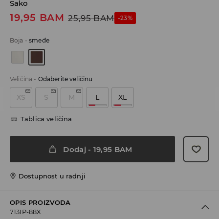
Sako
19,95
BAM
25,95
BAM
-23%
Boja
-
smeđe
Veličina
-
Odaberite veličinu
XS
S
M
L
XL
Tablica veličina
Dodaj
-
19,95
BAM
Dostupnost u radnji
OPIS PROIZVODA
713IP-88X