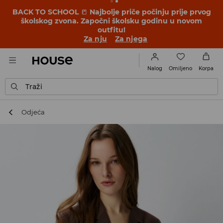
BACK TO SCHOOL
📒
Najbolje priče počinju prije prvog
školskog zvona. Započni školsku godinu u novom
outfitu!
Za nju
Za njega
Omiljeno
Nalog
Korpa
Traži
Odjeća