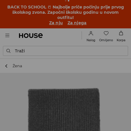
BACK TO SCHOOL
📒
Najbolje priče počinju prije prvog
školskog zvona. Započni školsku godinu u novom
outfitu!
Za nju
Za njega
Omiljeno
Nalog
Korpa
Traži
Žena