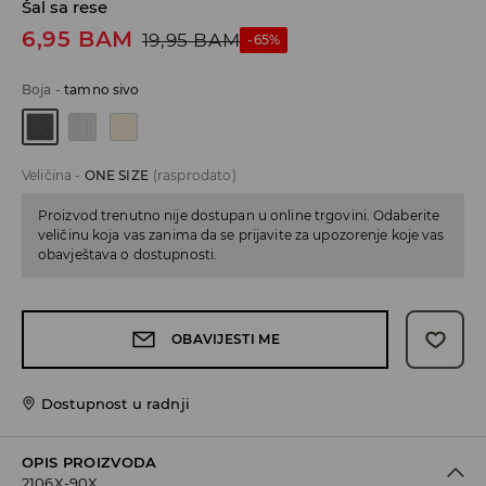
Šal sa rese
6,95
BAM
19,95
BAM
-65%
Boja
-
tamno sivo
Veličina
-
ONE SIZE
(rasprodato)
Proizvod trenutno nije dostupan u online trgovini. Odaberite
veličinu koja vas zanima da se prijavite za upozorenje koje vas
obavještava o dostupnosti.
OBAVIJESTI ME
Dostupnost u radnji
OPIS PROIZVODA
2106X-90X