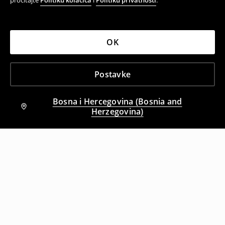
pročitajte
Politiku kolačića
i
Politiku privatnosti
.
OK
Postavke
Bosna i Hercegovina (Bosnia and
Herzegovina)