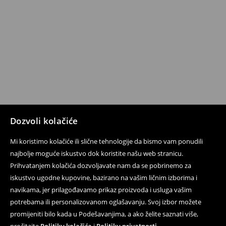
Dozvoli kolačiće
Mi koristimo kolačiće ili slične tehnologije da bismo vam ponudili
najbolje moguće iskustvo dok koristite našu web stranicu.
Prihvatanjem kolačića dozvoljavate nam da se pobrinemo za
iskustvo ugodne kupovine, bazirano na vašim ličnim izborima i
navikama, jer prilagođavamo prikaz proizvoda i usluga vašim
potrebama ili personalizovanom oglašavanju. Svoj izbor možete
promijeniti bilo kada u Podešavanjima, a ako želite saznati više,