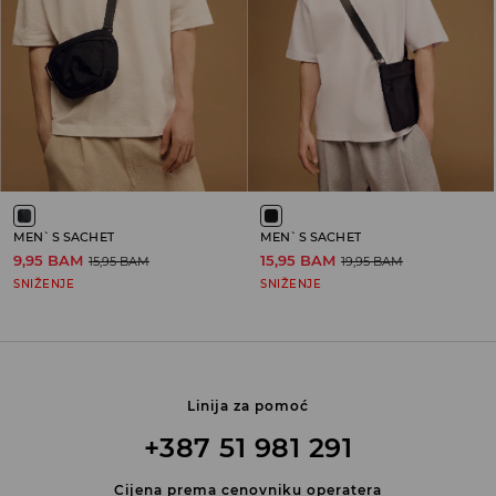
MEN`S SACHET
MEN`S SACHET
9,95 BAM
15,95 BAM
15,95 BAM
19,95 BAM
SNIŽENJE
SNIŽENJE
Linija za pomoć
+387 51 981 291
Cijena prema cenovniku operatera