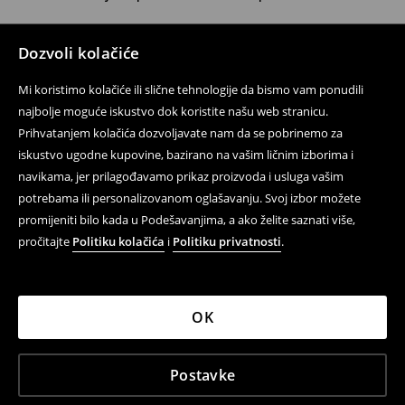
Kontaktirajte nas
Dozvoli kolačiće
Kontakt obrazac
Mi koristimo kolačiće ili slične tehnologije da bismo vam ponudili
Prati nas
najbolje moguće iskustvo dok koristite našu web stranicu.
Prihvatanjem kolačića dozvoljavate nam da se pobrinemo za
iskustvo ugodne kupovine, bazirano na vašim ličnim izborima i
navikama, jer prilagođavamo prikaz proizvoda i usluga vašim
Pomoć i kontakt
potrebama ili personalizovanom oglašavanju. Svoj izbor možete
Pravila korištenja
promijeniti bilo kada u Podešavanjima, a ako želite saznati više,
pročitajte
Politiku kolačića
i
Politiku privatnosti
.
Politika privatnosti
LPP
OK
LPP BH d.o.o., Kralja Petra I Karađorđevića 105, 78000
Postavke
Banja Luka, Bosna i Hercegovina; IBO:4404350930009;
IPO:404350930009