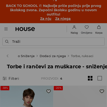
BACK TO SCHOOL
📒
Najbolje priče počinju prije prvog
školskog zvona. Započni školsku godinu u novom
outfitu!
Za nju
Za njega
Omiljeno
Nalog
Korpa
Traži
se
Finalno Sniženje
Dodaci za njega
Torbe, ruksaci
Torbe i rančevi za muškarce - sniženj
Filteri
PROIZVODI
:
4
-38%
-20%