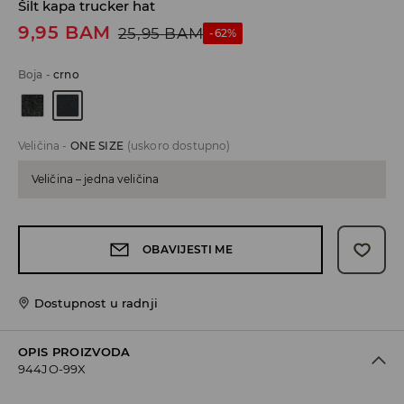
Šilt kapa trucker hat
9,95
BAM
25,95
BAM
-62%
Boja
-
crno
Veličina
-
ONE SIZE
(uskoro dostupno)
Veličina – jedna veličina
OBAVIJESTI ME
Dostupnost u radnji
OPIS PROIZVODA
944JO-99X