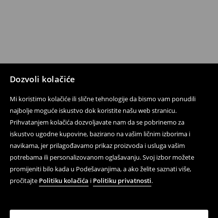
Dozvoli kolačiće
Mi koristimo kolačiće ili slične tehnologije da bismo vam ponudili
najbolje moguće iskustvo dok koristite našu web stranicu.
Prihvatanjem kolačića dozvoljavate nam da se pobrinemo za
iskustvo ugodne kupovine, bazirano na vašim ličnim izborima i
navikama, jer prilagođavamo prikaz proizvoda i usluga vašim
potrebama ili personalizovanom oglašavanju. Svoj izbor možete
promijeniti bilo kada u Podešavanjima, a ako želite saznati više,
pročitajte
Politiku kolačića
i
Politiku privatnosti
.