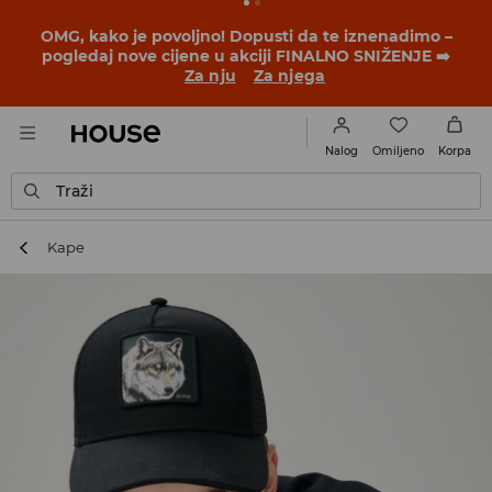
OMG, kako je povoljno! Dopusti da te iznenadimo –
pogledaj nove cijene u akciji FINALNO SNIŽENJE ➡️
Za nju
Za njega
Omiljeno
Nalog
Korpa
Traži
Kape