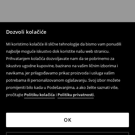
Dozvoli kolačiće
Mi koristimo kolačiće ili slične tehnologije da bismo vam ponudili
najbolje moguće iskustvo dok koristite našu web stranicu.
Prihvatanjem kolačića dozvoljavate nam da se pobrinemo za
iskustvo ugodne kupovine, bazirano na vašim ličnim izborima i
navikama, jer prilagođavamo prikaz proizvoda i usluga vašim
potrebama ili personalizovanom oglašavanju. Svoj izbor možete
promijeniti bilo kada u Podešavanjima, a ako želite saznati više,
pročitajte
Politiku kolačića
i
Politiku privatnosti
.
OK