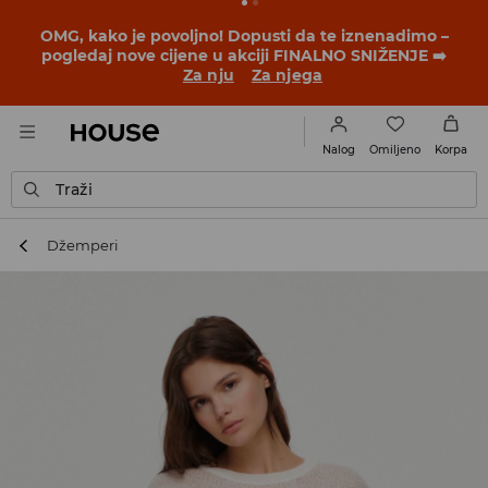
BACK TO SCHOOL
📒
Najbolje priče počinju prije prvog
školskog zvona. Započni školsku godinu u novom
outfitu!
Za nju
Za njega
Omiljeno
Nalog
Korpa
Traži
Džemperi