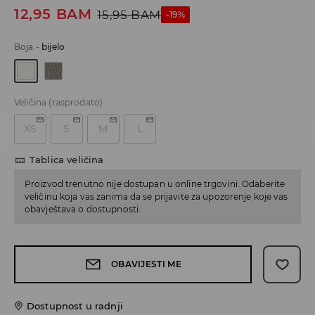
12,95
BAM
15,95
BAM
-19%
Boja
-
bijelo
Veličina
(rasprodato)
XS
S
M
L
Tablica veličina
Proizvod trenutno nije dostupan u online trgovini. Odaberite
veličinu koja vas zanima da se prijavite za upozorenje koje vas
obavještava o dostupnosti.
OBAVIJESTI ME
Dostupnost u radnji