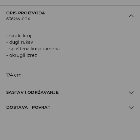
OPIS PROIZVODA
6362W-00X
široki kroj
dugi rukav
spuštena linija ramena
okrugli izrez
174 cm
SASTAV I ODRŽAVANJE
DOSTAVA I POVRAT
Materijal I
:
100% ACRYLIC
MACHINE WASH AT MAX.TEMP. 30° C - VERY MILD
Politika dostave
PROCESS
DO NOT BLEACH
Preuzimanje u trgovini