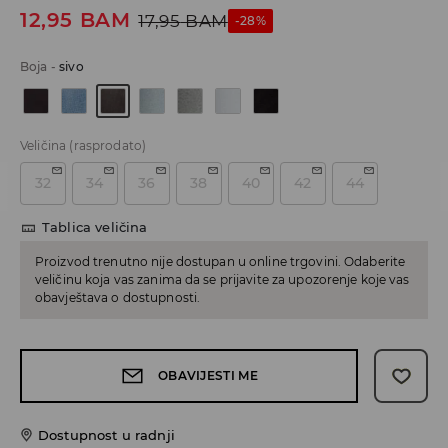
12,95
BAM
17,95
BAM
-28%
Boja
-
sivo
Veličina
(rasprodato)
32
34
36
38
40
42
44
Tablica veličina
Proizvod trenutno nije dostupan u online trgovini. Odaberite
veličinu koja vas zanima da se prijavite za upozorenje koje vas
obavještava o dostupnosti.
OBAVIJESTI ME
Dostupnost u radnji