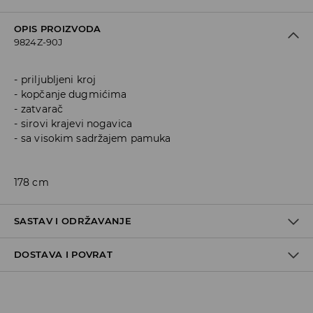
OPIS PROIZVODA
9824Z-90J
priljubljeni kroj
kopčanje dugmićima
zatvarač
sirovi krajevi nogavica
sa visokim sadržajem pamuka
178 cm
SASTAV I ODRŽAVANJE
DOSTAVA I POVRAT
99% COTTON, 1% ELASTANE
Politika dostave