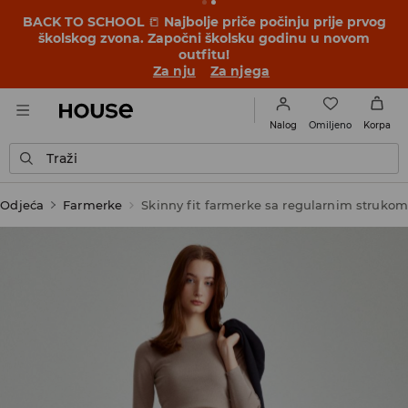
BACK TO SCHOOL
📒
Najbolje priče počinju prije prvog
školskog zvona. Započni školsku godinu u novom
outfitu!
Za nju
Za njega
Omiljeno
Nalog
Korpa
Traži
Odjeća
Farmerke
Skinny fit farmerke sa regularnim strukom