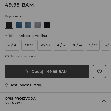
49,95
BAM
Boja
-
sivo
Veličina
-
Odaberite veličinu
28/30
29/32
30/30
30/32
30/34
31/32
32/
Tablica veličina
Dodaj
-
49,95
BAM
Dostupnost u radnji
OPIS PROIZVODA
569IN-90J