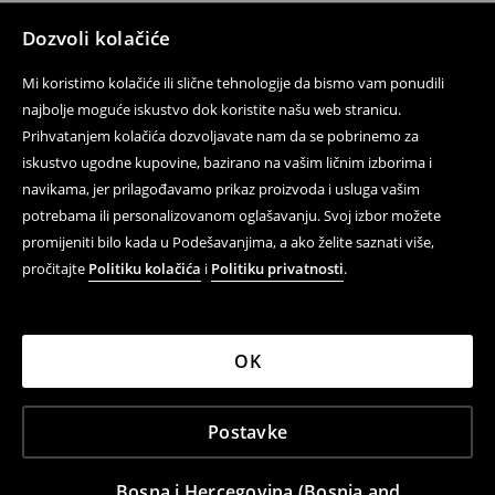
Dozvoli kolačiće
Mi koristimo kolačiće ili slične tehnologije da bismo vam ponudili
najbolje moguće iskustvo dok koristite našu web stranicu.
Prihvatanjem kolačića dozvoljavate nam da se pobrinemo za
iskustvo ugodne kupovine, bazirano na vašim ličnim izborima i
navikama, jer prilagođavamo prikaz proizvoda i usluga vašim
potrebama ili personalizovanom oglašavanju. Svoj izbor možete
promijeniti bilo kada u Podešavanjima, a ako želite saznati više,
pročitajte
Politiku kolačića
i
Politiku privatnosti
.
OK
Postavke
Bosna i Hercegovina (Bosnia and