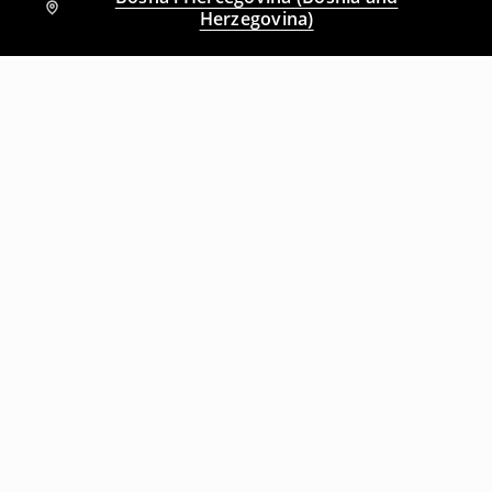
Herzegovina)
Drugi kupci su takođe izabrali
Slim fit farmerke
Slim fit farmerke
49
,
95
BAM
29
,
95
BAM
39,95
BAM