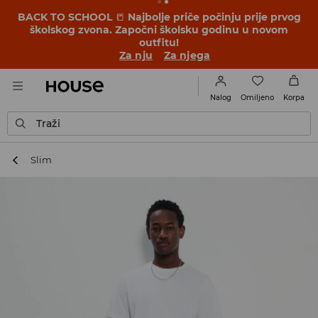
BACK TO SCHOOL
📒
Najbolje priče počinju prije prvog
školskog zvona. Započni školsku godinu u novom
outfitu!
Za nju
Za njega
Omiljeno
Nalog
Korpa
Traži
Slim