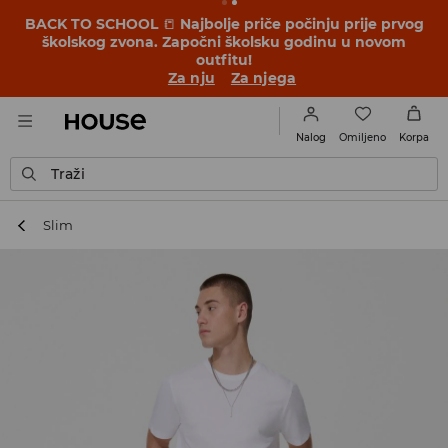
BACK TO SCHOOL
📒
Najbolje priče počinju prije prvog
školskog zvona. Započni školsku godinu u novom
outfitu!
Za nju
Za njega
Omiljeno
Nalog
Korpa
Traži
Slim