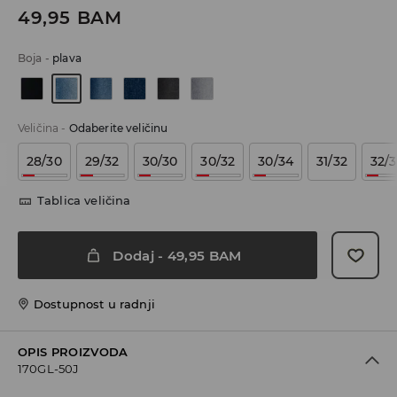
49,95
BAM
Boja
-
plava
Veličina
-
Odaberite veličinu
28/30
29/32
30/30
30/32
30/34
31/32
32/
Tablica veličina
Dodaj
-
49,95
BAM
Dostupnost u radnji
OPIS PROIZVODA
170GL-50J