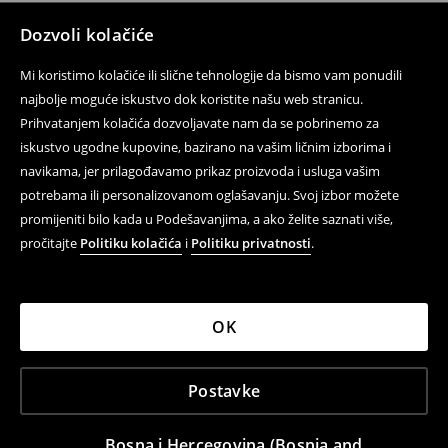
Dozvoli kolačiće
Mi koristimo kolačiće ili slične tehnologije da bismo vam ponudili
najbolje moguće iskustvo dok koristite našu web stranicu.
Prihvatanjem kolačića dozvoljavate nam da se pobrinemo za
iskustvo ugodne kupovine, bazirano na vašim ličnim izborima i
navikama, jer prilagođavamo prikaz proizvoda i usluga vašim
potrebama ili personalizovanom oglašavanju. Svoj izbor možete
promijeniti bilo kada u Podešavanjima, a ako želite saznati više,
pročitajte
Politiku kolačića
i
Politiku privatnosti
.
OK
Postavke
Bosna i Hercegovina (Bosnia and