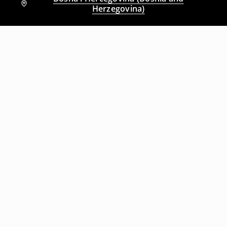
Herzegovina)
Drugi kupci su takođe izabrali
Slim fit farmerke s efektom pranja
Slim fit farmerke s efektom pranja
29
,
95
BAM
49,95
BAM
29
,
95
BAM
49,95
BAM