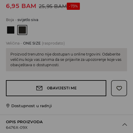
6,95
BAM
25,95
BAM
-73%
Boja
-
svijetlo siva
Veličina
-
ONE SIZE
(rasprodato)
Proizvod trenutno nije dostupan u online trgovini. Odaberite
veličinu koja vas zanima da se prijavite za upozorenje koje vas
obavještava o dostupnosti.
OBAVIJESTI ME
Dostupnost u radnji
OPIS PROIZVODA
6476X-09X