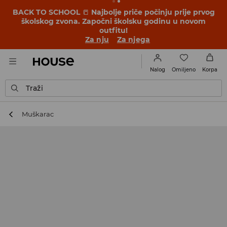
BACK TO SCHOOL
📒
Najbolje priče počinju prije prvog
školskog zvona. Započni školsku godinu u novom
outfitu!
Za nju
Za njega
Omiljeno
Nalog
Korpa
Traži
Muškarac