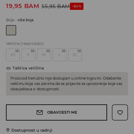
19,95
BAM
55,95
BAM
-64%
Boja
-
više boja
Veličina
(rasprodato)
XS
S
M
L
XL
Tablica veličina
Proizvod trenutno nije dostupan u online trgovini. Odaberite
veličinu koja vas zanima da se prijavite za upozorenje koje vas
obavještava o dostupnosti.
OBAVIJESTI ME
Dostupnost u radnji