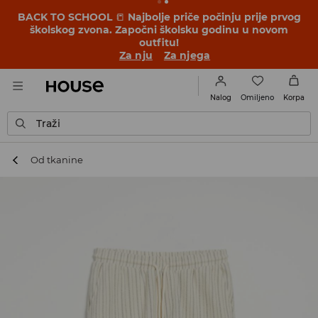
BACK TO SCHOOL
📒
Najbolje priče počinju prije prvog
školskog zvona. Započni školsku godinu u novom
outfitu!
Za nju
Za njega
Omiljeno
Nalog
Korpa
Traži
Od tkanine