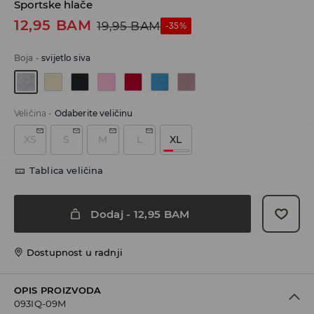
Sportske hlače
12,95
BAM
19,95
BAM
-35%
Boja
-
svijetlo siva
Veličina
-
Odaberite veličinu
XS
S
M
L
XL
Tablica veličina
Dodaj
-
12,95
BAM
Dostupnost u radnji
OPIS PROIZVODA
093IQ-09M