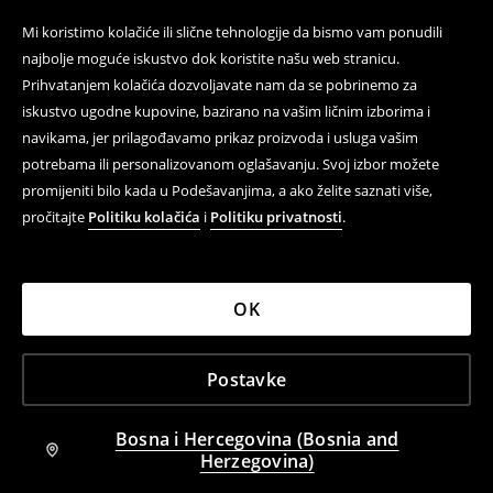
Mi koristimo kolačiće ili slične tehnologije da bismo vam ponudili
najbolje moguće iskustvo dok koristite našu web stranicu.
Prihvatanjem kolačića dozvoljavate nam da se pobrinemo za
iskustvo ugodne kupovine, bazirano na vašim ličnim izborima i
navikama, jer prilagođavamo prikaz proizvoda i usluga vašim
potrebama ili personalizovanom oglašavanju. Svoj izbor možete
promijeniti bilo kada u Podešavanjima, a ako želite saznati više,
pročitajte
Politiku kolačića
i
Politiku privatnosti
.
OK
Postavke
Bosna i Hercegovina (Bosnia and
Herzegovina)