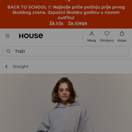
BACK TO SCHOOL
📒
Najbolje priče počinju prije prvog
školskog zvona. Započni školsku godinu u novom
outfitu!
Za nju
Za njega
Omiljeno
Nalog
Korpa
Traži
Straight